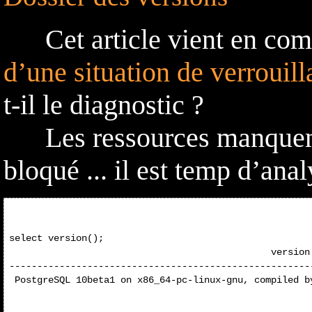
Cet article vient en comp
d’une situation de verrouill
t-il le diagnostic ?
Les ressources manquent s
bloqué ... il est temp d’anal
select version();

                                               version

------------------------------------------------------
 PostgreSQL 10beta1 on x86_64-pc-linux-gnu, compiled b