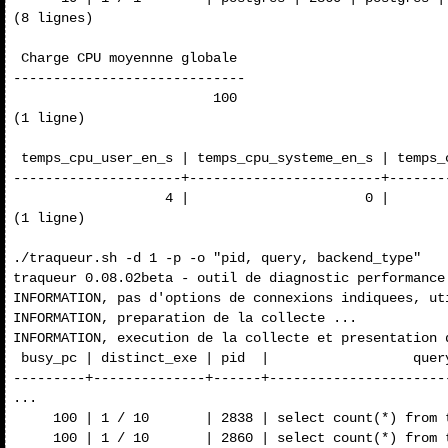
(8 lignes)

 Charge CPU moyennne globale

-----------------------------

                         100

(1 ligne)

 temps_cpu_user_en_s | temps_cpu_systeme_en_s | temps_c
---------------------+------------------------+-------
                   4 |                      0 |        
(1 ligne)

./traqueur.sh -d 1 -p -o "pid, query, backend_type"

traqueur 0.08.02beta - outil de diagnostic performance 
INFORMATION, pas d'options de connexions indiquees, ut
INFORMATION, preparation de la collecte ...

INFORMATION, execution de la collecte et presentation d
 busy_pc | distinct_exe | pid  |                  quer
---------+--------------+------+----------------------
...

     100 | 1 / 10       | 2838 | select count(*) from 
     100 | 1 / 10       | 2860 | select count(*) from 