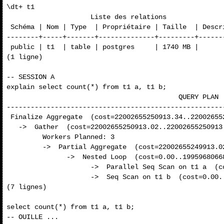
\dt+ t1

                     Liste des relations

 Schéma | Nom | Type  | Propriétaire | Taille  | Descri
--------+-----+-------+--------------+---------+-------
 public | t1  | table | postgres     | 1740 MB |

(1 ligne)

-- SESSION A

explain select count(*) from t1 a, t1 b;

                                           QUERY PLAN

------------------------------------------------------
 Finalize Aggregate  (cost=22002655250913.34..220026552
   ->  Gather  (cost=22002655250913.02..22002655250913.
         Workers Planned: 3

         ->  Partial Aggregate  (cost=22002655249913.0
               ->  Nested Loop  (cost=0.00..1995968066
                     ->  Parallel Seq Scan on t1 a  (c
                     ->  Seq Scan on t1 b  (cost=0.00.
(7 lignes)

select count(*) from t1 a, t1 b;

-- OUILLE ...
