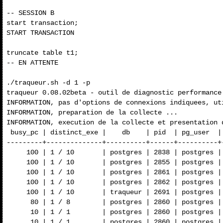
-- SESSION B

start transaction;

START TRANSACTION

truncate table t1;

-- EN ATTENTE

./traqueur.sh -d 1 -p

traqueur 0.08.02beta - outil de diagnostic performance 
INFORMATION, pas d'options de connexions indiquees, ut
INFORMATION, preparation de la collecte ...

INFORMATION, execution de la collecte et presentation d
 busy_pc | distinct_exe |    db    | pid  | pg_user  |
---------+--------------+----------+------+----------+
     100 | 1 / 10       | postgres | 2838 | postgres |
     100 | 1 / 10       | postgres | 2855 | postgres |
     100 | 1 / 10       | postgres | 2861 | postgres |
     100 | 1 / 10       | postgres | 2862 | postgres |
     100 | 1 / 10       | traqueur | 2691 | postgres |
      80 | 1 / 8        | postgres | 2860 | postgres |
      10 | 1 / 1        | postgres | 2860 | postgres |
      10 | 1 / 1        | postgres | 2860 | postgres |