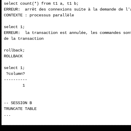
select count(*) from t1 a, t1 b;

ERREUR:  arrêt des connexions suite à la demande de l'a
CONTEXTE : processus parallèle

select 1;

ERREUR:  la transaction est annulée, les commandes son
de la transaction

rollback;

ROLLBACK

select 1;

 ?column?

----------

        1

-- SESSION B

TRUNCATE TABLE

...
