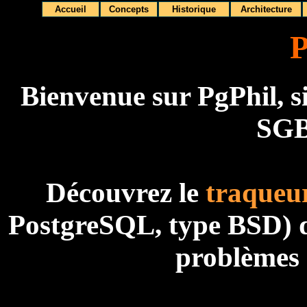
Accueil
Concepts
Historique
Architecture
P
Bienvenue sur PgPhil, s
SGB
Découvrez le
traqueu
PostgreSQL, type BSD) d
problèmes