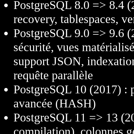
PostgreSQL 8.0 => 8.4 (2
recovery, tablespaces, v
PostgreSQL 9.0 => 9.6 (2
sécurité, vues matérialis
support JSON, indexat
requête parallèle
PostgreSQL 10 (2017) : p
avancée (HASH)
PostgreSQL 11 => 13 (201
compilation), colonnes g