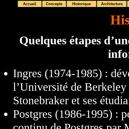
Accueil
Concepts
Historique
Architecture
His
Quelques étapes d’une 
inf
Ingres (1974-1985) : dév
l’Université de Berkeley
Stonebraker et ses étudia
Postgres (1986-1995) : p
continu de Postgres par 