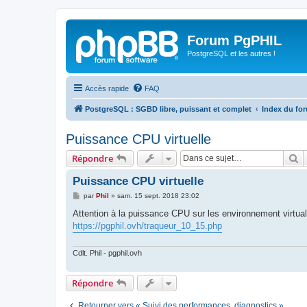
Forum PgPHIL
PostgreSQL et les autres !
Accès rapide
FAQ
PostgreSQL : SGBD libre, puissant et complet
Index du fo
Puissance CPU virtuelle
R
Répondre
Puissance CPU virtuelle
M
par
Phil
»
sam. 15 sept. 2018 23:02
e
s
Attention à la puissance CPU sur les environnement virtuali
s
https://pgphil.ovh/traqueur_10_15.php
a
g
e
Cdlt. Phil - pgphil.ovh
Répondre
Retourner vers « Suivi des performances, diagnostics »