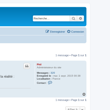
Rechercher
Recherche avancé
S’enregistrer
Connexion
1 message • Page
1
sur
1
Phil
Administrateur du site
Messages :
320
Enregistré le :
mar. 1 sept. 2015 00:38
a réalité :
Localisation :
France
C
Contact :
o
n
t
a
H
c
a
t
1 message • Page
1
sur
1
u
e
t
r
P
Aller à