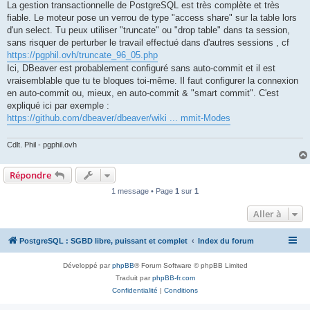
La gestion transactionnelle de PostgreSQL est très complète et très
fiable. Le moteur pose un verrou de type "access share" sur la table lors
d'un select. Tu peux utiliser "truncate" ou "drop table" dans ta session,
sans risquer de perturber le travail effectué dans d'autres sessions , cf
https://pgphil.ovh/truncate_96_05.php
Ici, DBeaver est probablement configuré sans auto-commit et il est
vraisemblable que tu te bloques toi-même. Il faut configurer la connexion
en auto-commit ou, mieux, en auto-commit & "smart commit". C'est
expliqué ici par exemple :
https://github.com/dbeaver/dbeaver/wiki ... mmit-Modes
Cdlt. Phil - pgphil.ovh
Répondre
1 message • Page
1
sur
1
Aller à
PostgreSQL : SGBD libre, puissant et complet
Index du forum
Développé par
phpBB
® Forum Software © phpBB Limited
Traduit par
phpBB-fr.com
Confidentialité
|
Conditions