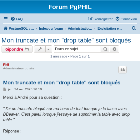
Forum PgPHIL
FAQ
S’enregistrer
Connexion
R
PostgreSQL : SGBD libre, puissant et complet
Index du forum
Administration de PostgreSQL
Exploitation et configuration avancée
e
Mon truncate et mon "drop table" sont bloqués
c
Rechercher
Recherche 
Répondre
h
1 message • Page
1
sur
1
e
Phil
r
Administrateur du site
c
h
Mon truncate et mon "drop table" sont bloqués
e
M
jeu. 24 avr. 2025 20:10
e
r
s
Merci à André pour sa question :
s
a
g
"J'ai un truncate bloqué sur ma base de test lorsque je le lance avec
e
DBeaver. C'est pareil lorsque j'essaye de supprimer la table avec drop
table."
Réponse :