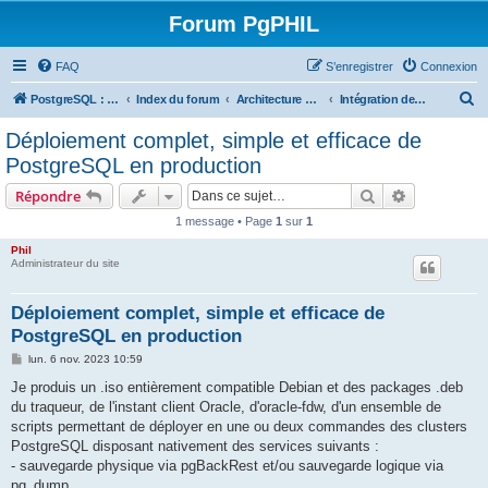
Forum PgPHIL
FAQ
S’enregistrer
Connexion
R
PostgreSQL : SGBD libre, puissant et complet
Index du forum
Architecture PostgreSQL
Intégration de PostgreSQL dans votre SI
e
Déploiement complet, simple et efficace de
c
PostgreSQL en production
h
Rechercher
Recherche 
Répondre
e
1 message • Page
1
sur
1
r
Phil
c
Administrateur du site
h
e
Déploiement complet, simple et efficace de
PostgreSQL en production
r
M
lun. 6 nov. 2023 10:59
e
s
Je produis un .iso entièrement compatible Debian et des packages .deb
s
du traqueur, de l'instant client Oracle, d'oracle-fdw, d'un ensemble de
a
g
scripts permettant de déployer en une ou deux commandes des clusters
e
PostgreSQL disposant nativement des services suivants :
- sauvegarde physique via pgBackRest et/ou sauvegarde logique via
pg_dump