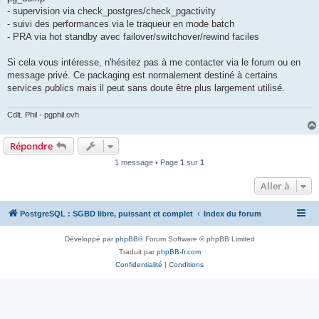
- supervision via check_postgres/check_pgactivity
- suivi des performances via le traqueur en mode batch
- PRA via hot standby avec failover/switchover/rewind faciles
Si cela vous intéresse, n'hésitez pas à me contacter via le forum ou en
message privé. Ce packaging est normalement destiné à certains
services publics mais il peut sans doute être plus largement utilisé.
Cdlt. Phil - pgphil.ovh
Répondre
1 message • Page
1
sur
1
Aller à
PostgreSQL : SGBD libre, puissant et complet
Index du forum
Développé par
phpBB
® Forum Software © phpBB Limited
Traduit par
phpBB-fr.com
Confidentialité
|
Conditions