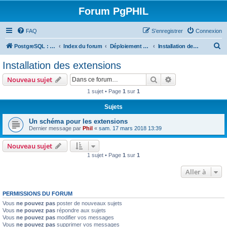
Forum PgPHIL
FAQ
S’enregistrer
Connexion
R
PostgreSQL : SGBD libre, puissant et complet
Index du forum
Déploiement de PostgreSQL
Installation des extensions
e
Installation des extensions
c
Rechercher
Recherche avanc
Nouveau sujet
h
1 sujet • Page
1
sur
1
e
Sujets
r
c
Un schéma pour les extensions
Dernier message par
Phil
«
sam. 17 mars 2018 13:39
h
e
Nouveau sujet
1 sujet • Page
1
sur
1
r
Aller à
PERMISSIONS DU FORUM
Vous
ne pouvez pas
poster de nouveaux sujets
Vous
ne pouvez pas
répondre aux sujets
Vous
ne pouvez pas
modifier vos messages
Vous
ne pouvez pas
supprimer vos messages