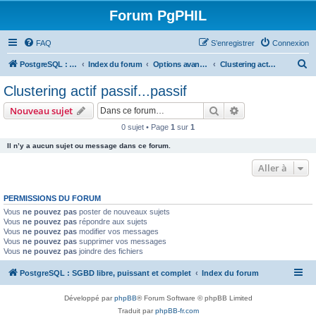
Forum PgPHIL
FAQ
S’enregistrer
Connexion
R
PostgreSQL : SGBD libre, puissant et complet
Index du forum
Options avancées de PostgreSQL et outils tiers
Clustering actif passif...passif
e
Clustering actif passif...passif
c
Rechercher
Recherche avanc
Nouveau sujet
h
0 sujet • Page
1
sur
1
e
Il n’y a aucun sujet ou message dans ce forum.
r
c
Aller à
h
PERMISSIONS DU FORUM
e
Vous
ne pouvez pas
poster de nouveaux sujets
r
Vous
ne pouvez pas
répondre aux sujets
Vous
ne pouvez pas
modifier vos messages
Vous
ne pouvez pas
supprimer vos messages
Vous
ne pouvez pas
joindre des fichiers
PostgreSQL : SGBD libre, puissant et complet
Index du forum
Développé par
phpBB
® Forum Software © phpBB Limited
Traduit par
phpBB-fr.com