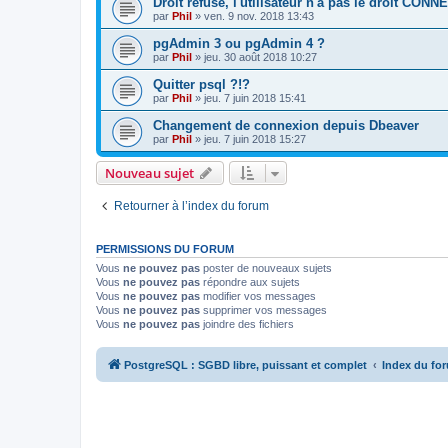
Droit refusé, l'utilisateur n'a pas le droit CONN
par
Phil
»
ven. 9 nov. 2018 13:43
pgAdmin 3 ou pgAdmin 4 ?
par
Phil
»
jeu. 30 août 2018 10:27
Quitter psql ?!?
par
Phil
»
jeu. 7 juin 2018 15:41
Changement de connexion depuis Dbeaver
par
Phil
»
jeu. 7 juin 2018 15:27
Nouveau sujet
Retourner à l’index du forum
PERMISSIONS DU FORUM
Vous
ne pouvez pas
poster de nouveaux sujets
Vous
ne pouvez pas
répondre aux sujets
Vous
ne pouvez pas
modifier vos messages
Vous
ne pouvez pas
supprimer vos messages
Vous
ne pouvez pas
joindre des fichiers
PostgreSQL : SGBD libre, puissant et complet
Index du fo