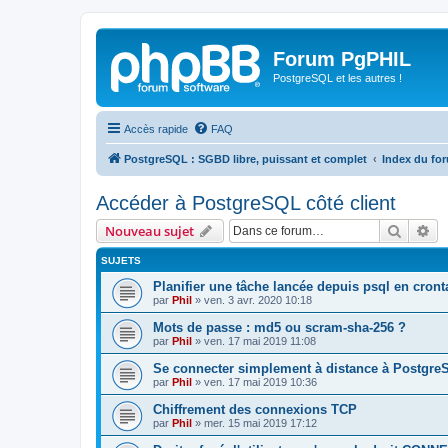
Forum PgPHIL
PostgreSQL et les autres !
Accès rapide
FAQ
PostgreSQL : SGBD libre, puissant et complet
Index du fo
Accéder à PostgreSQL côté client
Recher
Re
Nouveau sujet
SUJETS
Planifier une tâche lancée depuis psql en cro
par
Phil
»
ven. 3 avr. 2020 10:18
Mots de passe : md5 ou scram-sha-256 ?
par
Phil
»
ven. 17 mai 2019 11:08
Se connecter simplement à distance à Postgre
par
Phil
»
ven. 17 mai 2019 10:36
Chiffrement des connexions TCP
par
Phil
»
mer. 15 mai 2019 17:12