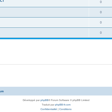
ECT
0
0
0
0
rum
Développé par
phpBB
® Forum Software © phpBB Limited
Traduit par
phpBB-fr.com
Confidentialité
|
Conditions