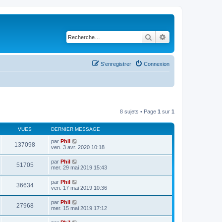
Rechercher
Recherche avancé
S’enregistrer
Connexion
8 sujets • Page
1
sur
1
VUES
DERNIER MESSAGE
par
Phil
137098
ven. 3 avr. 2020 10:18
par
Phil
51705
mer. 29 mai 2019 15:43
par
Phil
36634
ven. 17 mai 2019 10:36
par
Phil
27968
mer. 15 mai 2019 17:12