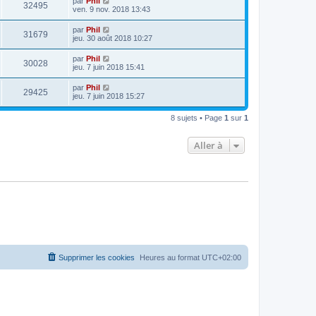
par
Phil
32495
ven. 9 nov. 2018 13:43
par
Phil
31679
jeu. 30 août 2018 10:27
par
Phil
30028
jeu. 7 juin 2018 15:41
par
Phil
29425
jeu. 7 juin 2018 15:27
8 sujets • Page
1
sur
1
Aller à
Supprimer les cookies
Heures au format
UTC+02:00