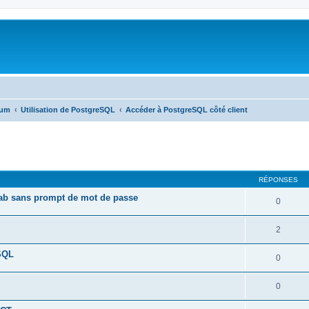
rum
Utilisation de PostgreSQL
Accéder à PostgreSQL côté client
cher
cherche avancée
RÉPONSES
ntab sans prompt de mot de passe
0
2
SQL
0
0