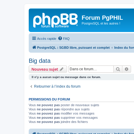
Forum PgPHIL
PostgreSQL et les autres !
Accès rapide
FAQ
PostgreSQL : SGBD libre, puissant et complet
Index du fo
Big data
Recher
Re
Nouveau sujet
Il n’y a aucun sujet ou message dans ce forum.
Retourner à l’index du forum
PERMISSIONS DU FORUM
Vous
ne pouvez pas
poster de nouveaux sujets
Vous
ne pouvez pas
répondre aux sujets
Vous
ne pouvez pas
modifier vos messages
Vous
ne pouvez pas
supprimer vos messages
Vous
ne pouvez pas
joindre des fichiers