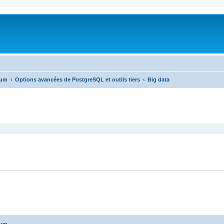
rum
Options avancées de PostgreSQL et outils tiers
Big data
cher
cherche avancée