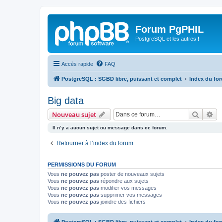
Forum PgPHIL
PostgreSQL et les autres !
Accès rapide
FAQ
PostgreSQL : SGBD libre, puissant et complet
Index du fo
Big data
Recher
Re
Nouveau sujet
Il n’y a aucun sujet ou message dans ce forum.
Retourner à l’index du forum
PERMISSIONS DU FORUM
Vous
ne pouvez pas
poster de nouveaux sujets
Vous
ne pouvez pas
répondre aux sujets
Vous
ne pouvez pas
modifier vos messages
Vous
ne pouvez pas
supprimer vos messages
Vous
ne pouvez pas
joindre des fichiers