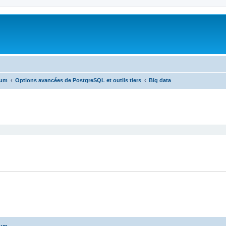
rum
Options avancées de PostgreSQL et outils tiers
Big data
cher
cherche avancée