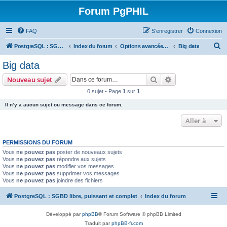
Forum PgPHIL
FAQ
S’enregistrer
Connexion
R
PostgreSQL : SGBD libre, puissant et complet
Index du forum
Options avancées de PostgreSQL et outils tiers
Big data
e
Big data
c
Rechercher
Recherche avanc
Nouveau sujet
h
0 sujet • Page
1
sur
1
e
Il n’y a aucun sujet ou message dans ce forum.
r
c
Aller à
h
PERMISSIONS DU FORUM
e
Vous
ne pouvez pas
poster de nouveaux sujets
r
Vous
ne pouvez pas
répondre aux sujets
Vous
ne pouvez pas
modifier vos messages
Vous
ne pouvez pas
supprimer vos messages
Vous
ne pouvez pas
joindre des fichiers
PostgreSQL : SGBD libre, puissant et complet
Index du forum
Développé par
phpBB
® Forum Software © phpBB Limited
Traduit par
phpBB-fr.com