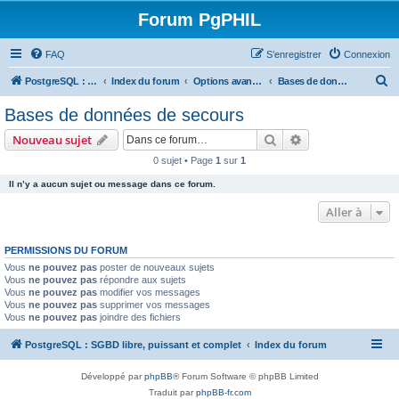
Forum PgPHIL
FAQ
S’enregistrer
Connexion
R
PostgreSQL : SGBD libre, puissant et complet
Index du forum
Options avancées de PostgreSQL et outils tiers
Bases de données de secours
e
Bases de données de secours
c
Rechercher
Recherche avanc
Nouveau sujet
h
0 sujet • Page
1
sur
1
e
Il n’y a aucun sujet ou message dans ce forum.
r
c
Aller à
h
PERMISSIONS DU FORUM
e
Vous
ne pouvez pas
poster de nouveaux sujets
r
Vous
ne pouvez pas
répondre aux sujets
Vous
ne pouvez pas
modifier vos messages
Vous
ne pouvez pas
supprimer vos messages
Vous
ne pouvez pas
joindre des fichiers
PostgreSQL : SGBD libre, puissant et complet
Index du forum
Développé par
phpBB
® Forum Software © phpBB Limited
Traduit par
phpBB-fr.com