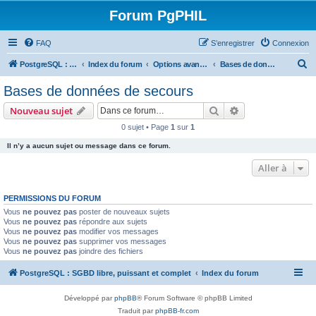
Forum PgPHIL
FAQ
S’enregistrer
Connexion
R
PostgreSQL : SGBD libre, puissant et complet
Index du forum
Options avancées de PostgreSQL et outils tiers
Bases de données de secours
e
Bases de données de secours
c
Rechercher
Recherche avanc
Nouveau sujet
h
0 sujet • Page
1
sur
1
e
Il n’y a aucun sujet ou message dans ce forum.
r
c
Aller à
h
PERMISSIONS DU FORUM
e
Vous
ne pouvez pas
poster de nouveaux sujets
r
Vous
ne pouvez pas
répondre aux sujets
Vous
ne pouvez pas
modifier vos messages
Vous
ne pouvez pas
supprimer vos messages
Vous
ne pouvez pas
joindre des fichiers
PostgreSQL : SGBD libre, puissant et complet
Index du forum
Développé par
phpBB
® Forum Software © phpBB Limited
Traduit par
phpBB-fr.com