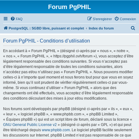
Forum PgPHIL
FAQ
S’enregistrer
Connexion
R
PostgreSQL : SGBD libre, puissant et complet
Index du forum
e
Forum PgPHIL - Conditions d’utilisation
c
h
En accédant à « Forum PgPHIL » (désigné ci-après par « nous », « notre »,
« nos », « Forum PgPHIL », « https://pgphil.ovh/forum »), vous acceptez d’être
e
légalement responsable des conditions suivantes. Si vous n’acceptez pas
r
d’être légalement responsable de toutes les conditions suivantes, alors
n’accédez pas et/ou n’utilisez pas « Forum PgPHIL ». Nous pouvons modifier
c
celles-ci à n’importe quel moment et nous ferons tout pour que vous en soyez
h
informé, bien qu’il soit prudent de vérifier régulièrement celles-ci par vous-
même. Si vous continuez d’utiliser « Forum PgPHIL » alors que des
e
changements ont été effectués, vous acceptez d’être légalement responsable
r
des conditions découlant des mises à jour et/ou modifications.
Nos forums sont développés par phpBB (désigné ci-après par « ils », « eux »,
« leur », « logiciel phpBB », « www.phpbb.com », « phpBB Limited »,
« Équipes phpBB ») qui est un script libre de forum, déclaré sous la licence «
GNU General Public License v2
» (désigné ci-après par « GPL ») et qui peut
être téléchargé depuis
www.phpbb.com
. Le logiciel phpBB facilite seulement
les discussions sur Internet. phpBB Limited n’est pas responsable de ce que