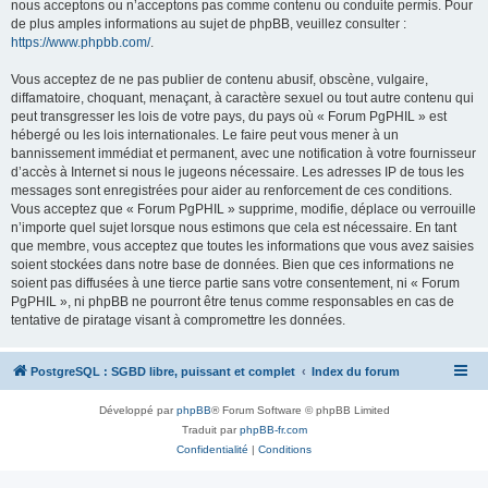
nous acceptons ou n’acceptons pas comme contenu ou conduite permis. Pour
de plus amples informations au sujet de phpBB, veuillez consulter :
https://www.phpbb.com/
.
Vous acceptez de ne pas publier de contenu abusif, obscène, vulgaire,
diffamatoire, choquant, menaçant, à caractère sexuel ou tout autre contenu qui
peut transgresser les lois de votre pays, du pays où « Forum PgPHIL » est
hébergé ou les lois internationales. Le faire peut vous mener à un
bannissement immédiat et permanent, avec une notification à votre fournisseur
d’accès à Internet si nous le jugeons nécessaire. Les adresses IP de tous les
messages sont enregistrées pour aider au renforcement de ces conditions.
Vous acceptez que « Forum PgPHIL » supprime, modifie, déplace ou verrouille
n’importe quel sujet lorsque nous estimons que cela est nécessaire. En tant
que membre, vous acceptez que toutes les informations que vous avez saisies
soient stockées dans notre base de données. Bien que ces informations ne
soient pas diffusées à une tierce partie sans votre consentement, ni « Forum
PgPHIL », ni phpBB ne pourront être tenus comme responsables en cas de
tentative de piratage visant à compromettre les données.
PostgreSQL : SGBD libre, puissant et complet
Index du forum
Développé par
phpBB
® Forum Software © phpBB Limited
Traduit par
phpBB-fr.com
Confidentialité
|
Conditions