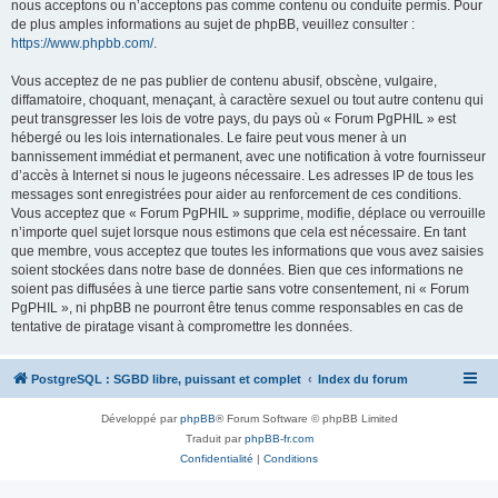
nous acceptons ou n’acceptons pas comme contenu ou conduite permis. Pour
de plus amples informations au sujet de phpBB, veuillez consulter :
https://www.phpbb.com/
.
Vous acceptez de ne pas publier de contenu abusif, obscène, vulgaire,
diffamatoire, choquant, menaçant, à caractère sexuel ou tout autre contenu qui
peut transgresser les lois de votre pays, du pays où « Forum PgPHIL » est
hébergé ou les lois internationales. Le faire peut vous mener à un
bannissement immédiat et permanent, avec une notification à votre fournisseur
d’accès à Internet si nous le jugeons nécessaire. Les adresses IP de tous les
messages sont enregistrées pour aider au renforcement de ces conditions.
Vous acceptez que « Forum PgPHIL » supprime, modifie, déplace ou verrouille
n’importe quel sujet lorsque nous estimons que cela est nécessaire. En tant
que membre, vous acceptez que toutes les informations que vous avez saisies
soient stockées dans notre base de données. Bien que ces informations ne
soient pas diffusées à une tierce partie sans votre consentement, ni « Forum
PgPHIL », ni phpBB ne pourront être tenus comme responsables en cas de
tentative de piratage visant à compromettre les données.
PostgreSQL : SGBD libre, puissant et complet
Index du forum
Développé par
phpBB
® Forum Software © phpBB Limited
Traduit par
phpBB-fr.com
Confidentialité
|
Conditions