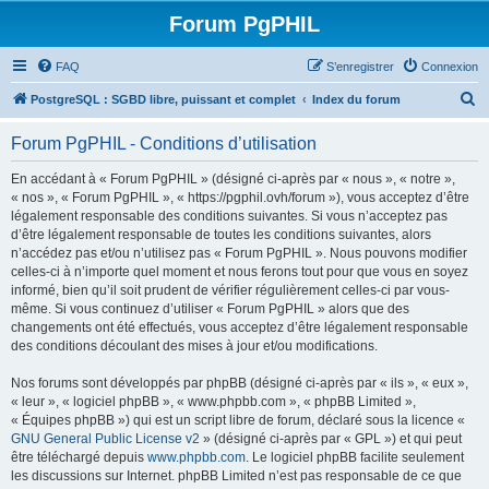
Forum PgPHIL
FAQ
S’enregistrer
Connexion
R
PostgreSQL : SGBD libre, puissant et complet
Index du forum
e
Forum PgPHIL - Conditions d’utilisation
c
h
En accédant à « Forum PgPHIL » (désigné ci-après par « nous », « notre »,
« nos », « Forum PgPHIL », « https://pgphil.ovh/forum »), vous acceptez d’être
e
légalement responsable des conditions suivantes. Si vous n’acceptez pas
r
d’être légalement responsable de toutes les conditions suivantes, alors
n’accédez pas et/ou n’utilisez pas « Forum PgPHIL ». Nous pouvons modifier
c
celles-ci à n’importe quel moment et nous ferons tout pour que vous en soyez
h
informé, bien qu’il soit prudent de vérifier régulièrement celles-ci par vous-
même. Si vous continuez d’utiliser « Forum PgPHIL » alors que des
e
changements ont été effectués, vous acceptez d’être légalement responsable
r
des conditions découlant des mises à jour et/ou modifications.
Nos forums sont développés par phpBB (désigné ci-après par « ils », « eux »,
« leur », « logiciel phpBB », « www.phpbb.com », « phpBB Limited »,
« Équipes phpBB ») qui est un script libre de forum, déclaré sous la licence «
GNU General Public License v2
» (désigné ci-après par « GPL ») et qui peut
être téléchargé depuis
www.phpbb.com
. Le logiciel phpBB facilite seulement
les discussions sur Internet. phpBB Limited n’est pas responsable de ce que