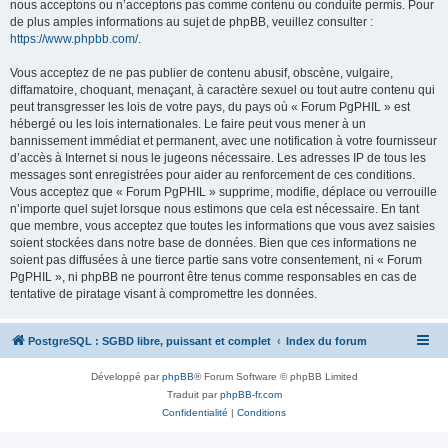
nous acceptons ou n’acceptons pas comme contenu ou conduite permis. Pour
de plus amples informations au sujet de phpBB, veuillez consulter :
https://www.phpbb.com/
.
Vous acceptez de ne pas publier de contenu abusif, obscène, vulgaire,
diffamatoire, choquant, menaçant, à caractère sexuel ou tout autre contenu qui
peut transgresser les lois de votre pays, du pays où « Forum PgPHIL » est
hébergé ou les lois internationales. Le faire peut vous mener à un
bannissement immédiat et permanent, avec une notification à votre fournisseur
d’accès à Internet si nous le jugeons nécessaire. Les adresses IP de tous les
messages sont enregistrées pour aider au renforcement de ces conditions.
Vous acceptez que « Forum PgPHIL » supprime, modifie, déplace ou verrouille
n’importe quel sujet lorsque nous estimons que cela est nécessaire. En tant
que membre, vous acceptez que toutes les informations que vous avez saisies
soient stockées dans notre base de données. Bien que ces informations ne
soient pas diffusées à une tierce partie sans votre consentement, ni « Forum
PgPHIL », ni phpBB ne pourront être tenus comme responsables en cas de
tentative de piratage visant à compromettre les données.
PostgreSQL : SGBD libre, puissant et complet
Index du forum
Développé par
phpBB
® Forum Software © phpBB Limited
Traduit par
phpBB-fr.com
Confidentialité
|
Conditions