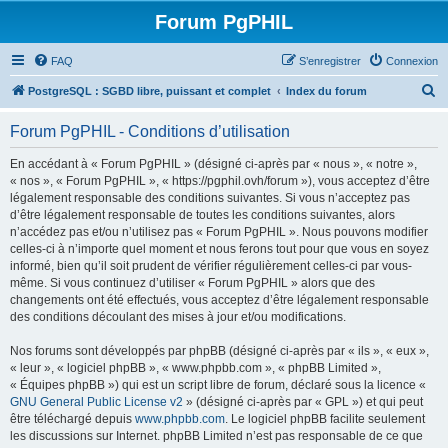
Forum PgPHIL
FAQ
S’enregistrer
Connexion
R
PostgreSQL : SGBD libre, puissant et complet
Index du forum
e
Forum PgPHIL - Conditions d’utilisation
c
h
En accédant à « Forum PgPHIL » (désigné ci-après par « nous », « notre »,
« nos », « Forum PgPHIL », « https://pgphil.ovh/forum »), vous acceptez d’être
e
légalement responsable des conditions suivantes. Si vous n’acceptez pas
r
d’être légalement responsable de toutes les conditions suivantes, alors
n’accédez pas et/ou n’utilisez pas « Forum PgPHIL ». Nous pouvons modifier
c
celles-ci à n’importe quel moment et nous ferons tout pour que vous en soyez
h
informé, bien qu’il soit prudent de vérifier régulièrement celles-ci par vous-
même. Si vous continuez d’utiliser « Forum PgPHIL » alors que des
e
changements ont été effectués, vous acceptez d’être légalement responsable
r
des conditions découlant des mises à jour et/ou modifications.
Nos forums sont développés par phpBB (désigné ci-après par « ils », « eux »,
« leur », « logiciel phpBB », « www.phpbb.com », « phpBB Limited »,
« Équipes phpBB ») qui est un script libre de forum, déclaré sous la licence «
GNU General Public License v2
» (désigné ci-après par « GPL ») et qui peut
être téléchargé depuis
www.phpbb.com
. Le logiciel phpBB facilite seulement
les discussions sur Internet. phpBB Limited n’est pas responsable de ce que