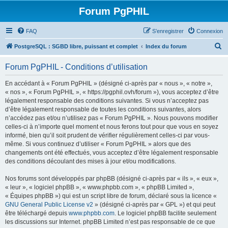
Forum PgPHIL
FAQ
S’enregistrer
Connexion
R
PostgreSQL : SGBD libre, puissant et complet
Index du forum
e
Forum PgPHIL - Conditions d’utilisation
c
h
En accédant à « Forum PgPHIL » (désigné ci-après par « nous », « notre »,
« nos », « Forum PgPHIL », « https://pgphil.ovh/forum »), vous acceptez d’être
e
légalement responsable des conditions suivantes. Si vous n’acceptez pas
r
d’être légalement responsable de toutes les conditions suivantes, alors
n’accédez pas et/ou n’utilisez pas « Forum PgPHIL ». Nous pouvons modifier
c
celles-ci à n’importe quel moment et nous ferons tout pour que vous en soyez
h
informé, bien qu’il soit prudent de vérifier régulièrement celles-ci par vous-
même. Si vous continuez d’utiliser « Forum PgPHIL » alors que des
e
changements ont été effectués, vous acceptez d’être légalement responsable
r
des conditions découlant des mises à jour et/ou modifications.
Nos forums sont développés par phpBB (désigné ci-après par « ils », « eux »,
« leur », « logiciel phpBB », « www.phpbb.com », « phpBB Limited »,
« Équipes phpBB ») qui est un script libre de forum, déclaré sous la licence «
GNU General Public License v2
» (désigné ci-après par « GPL ») et qui peut
être téléchargé depuis
www.phpbb.com
. Le logiciel phpBB facilite seulement
les discussions sur Internet. phpBB Limited n’est pas responsable de ce que