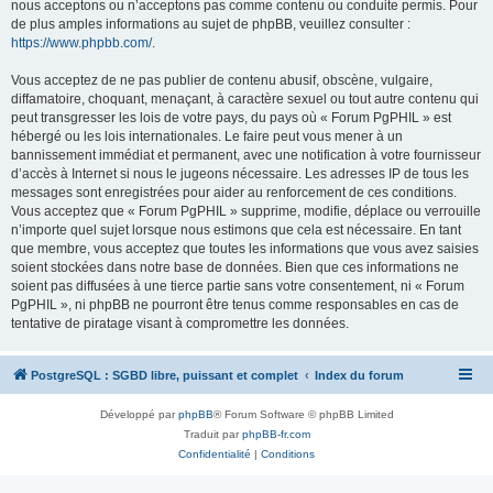
nous acceptons ou n’acceptons pas comme contenu ou conduite permis. Pour
de plus amples informations au sujet de phpBB, veuillez consulter :
https://www.phpbb.com/
.
Vous acceptez de ne pas publier de contenu abusif, obscène, vulgaire,
diffamatoire, choquant, menaçant, à caractère sexuel ou tout autre contenu qui
peut transgresser les lois de votre pays, du pays où « Forum PgPHIL » est
hébergé ou les lois internationales. Le faire peut vous mener à un
bannissement immédiat et permanent, avec une notification à votre fournisseur
d’accès à Internet si nous le jugeons nécessaire. Les adresses IP de tous les
messages sont enregistrées pour aider au renforcement de ces conditions.
Vous acceptez que « Forum PgPHIL » supprime, modifie, déplace ou verrouille
n’importe quel sujet lorsque nous estimons que cela est nécessaire. En tant
que membre, vous acceptez que toutes les informations que vous avez saisies
soient stockées dans notre base de données. Bien que ces informations ne
soient pas diffusées à une tierce partie sans votre consentement, ni « Forum
PgPHIL », ni phpBB ne pourront être tenus comme responsables en cas de
tentative de piratage visant à compromettre les données.
PostgreSQL : SGBD libre, puissant et complet
Index du forum
Développé par
phpBB
® Forum Software © phpBB Limited
Traduit par
phpBB-fr.com
Confidentialité
|
Conditions