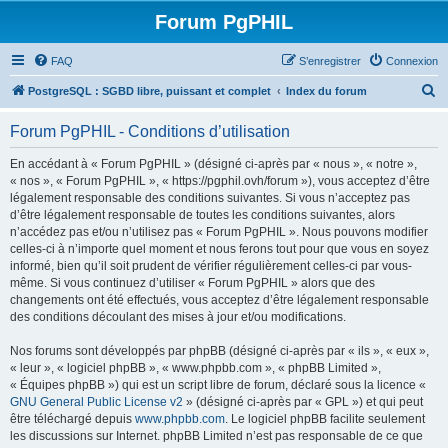
Forum PgPHIL
FAQ
S’enregistrer
Connexion
R
PostgreSQL : SGBD libre, puissant et complet
Index du forum
e
Forum PgPHIL - Conditions d’utilisation
c
h
En accédant à « Forum PgPHIL » (désigné ci-après par « nous », « notre »,
« nos », « Forum PgPHIL », « https://pgphil.ovh/forum »), vous acceptez d’être
e
légalement responsable des conditions suivantes. Si vous n’acceptez pas
r
d’être légalement responsable de toutes les conditions suivantes, alors
n’accédez pas et/ou n’utilisez pas « Forum PgPHIL ». Nous pouvons modifier
c
celles-ci à n’importe quel moment et nous ferons tout pour que vous en soyez
h
informé, bien qu’il soit prudent de vérifier régulièrement celles-ci par vous-
même. Si vous continuez d’utiliser « Forum PgPHIL » alors que des
e
changements ont été effectués, vous acceptez d’être légalement responsable
r
des conditions découlant des mises à jour et/ou modifications.
Nos forums sont développés par phpBB (désigné ci-après par « ils », « eux »,
« leur », « logiciel phpBB », « www.phpbb.com », « phpBB Limited »,
« Équipes phpBB ») qui est un script libre de forum, déclaré sous la licence «
GNU General Public License v2
» (désigné ci-après par « GPL ») et qui peut
être téléchargé depuis
www.phpbb.com
. Le logiciel phpBB facilite seulement
les discussions sur Internet. phpBB Limited n’est pas responsable de ce que