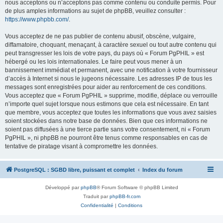
nous acceptons ou n’acceptons pas comme contenu ou conduite permis. Pour
de plus amples informations au sujet de phpBB, veuillez consulter :
https://www.phpbb.com/
.
Vous acceptez de ne pas publier de contenu abusif, obscène, vulgaire,
diffamatoire, choquant, menaçant, à caractère sexuel ou tout autre contenu qui
peut transgresser les lois de votre pays, du pays où « Forum PgPHIL » est
hébergé ou les lois internationales. Le faire peut vous mener à un
bannissement immédiat et permanent, avec une notification à votre fournisseur
d’accès à Internet si nous le jugeons nécessaire. Les adresses IP de tous les
messages sont enregistrées pour aider au renforcement de ces conditions.
Vous acceptez que « Forum PgPHIL » supprime, modifie, déplace ou verrouille
n’importe quel sujet lorsque nous estimons que cela est nécessaire. En tant
que membre, vous acceptez que toutes les informations que vous avez saisies
soient stockées dans notre base de données. Bien que ces informations ne
soient pas diffusées à une tierce partie sans votre consentement, ni « Forum
PgPHIL », ni phpBB ne pourront être tenus comme responsables en cas de
tentative de piratage visant à compromettre les données.
PostgreSQL : SGBD libre, puissant et complet
Index du forum
Développé par
phpBB
® Forum Software © phpBB Limited
Traduit par
phpBB-fr.com
Confidentialité
|
Conditions