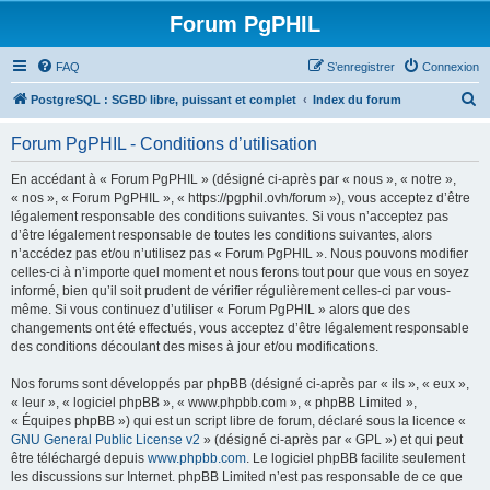
Forum PgPHIL
FAQ
S’enregistrer
Connexion
R
PostgreSQL : SGBD libre, puissant et complet
Index du forum
e
Forum PgPHIL - Conditions d’utilisation
c
h
En accédant à « Forum PgPHIL » (désigné ci-après par « nous », « notre »,
« nos », « Forum PgPHIL », « https://pgphil.ovh/forum »), vous acceptez d’être
e
légalement responsable des conditions suivantes. Si vous n’acceptez pas
r
d’être légalement responsable de toutes les conditions suivantes, alors
n’accédez pas et/ou n’utilisez pas « Forum PgPHIL ». Nous pouvons modifier
c
celles-ci à n’importe quel moment et nous ferons tout pour que vous en soyez
h
informé, bien qu’il soit prudent de vérifier régulièrement celles-ci par vous-
même. Si vous continuez d’utiliser « Forum PgPHIL » alors que des
e
changements ont été effectués, vous acceptez d’être légalement responsable
r
des conditions découlant des mises à jour et/ou modifications.
Nos forums sont développés par phpBB (désigné ci-après par « ils », « eux »,
« leur », « logiciel phpBB », « www.phpbb.com », « phpBB Limited »,
« Équipes phpBB ») qui est un script libre de forum, déclaré sous la licence «
GNU General Public License v2
» (désigné ci-après par « GPL ») et qui peut
être téléchargé depuis
www.phpbb.com
. Le logiciel phpBB facilite seulement
les discussions sur Internet. phpBB Limited n’est pas responsable de ce que