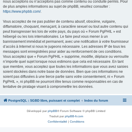
nous acceptons ou n’acceptons pas comme contenu ou conduite permis. Pour
de plus amples informations au sujet de phpBB, veuillez consulter :
https://www.phpbb.com/
.
Vous acceptez de ne pas publier de contenu abusif, obscène, vulgaire,
diffamatoire, choquant, menaçant, à caractère sexuel ou tout autre contenu qui
peut transgresser les lois de votre pays, du pays où « Forum PgPHIL » est
hébergé ou les lois internationales. Le faire peut vous mener à un
bannissement immédiat et permanent, avec une notification à votre fournisseur
d’accès à Internet si nous le jugeons nécessaire. Les adresses IP de tous les
messages sont enregistrées pour aider au renforcement de ces conditions.
Vous acceptez que « Forum PgPHIL » supprime, modifie, déplace ou verrouille
n’importe quel sujet lorsque nous estimons que cela est nécessaire. En tant
que membre, vous acceptez que toutes les informations que vous avez saisies
soient stockées dans notre base de données. Bien que ces informations ne
soient pas diffusées à une tierce partie sans votre consentement, ni « Forum
PgPHIL », ni phpBB ne pourront être tenus comme responsables en cas de
tentative de piratage visant à compromettre les données.
PostgreSQL : SGBD libre, puissant et complet
Index du forum
Développé par
phpBB
® Forum Software © phpBB Limited
Traduit par
phpBB-fr.com
Confidentialité
|
Conditions