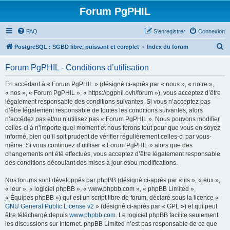
Forum PgPHIL
FAQ
S’enregistrer
Connexion
R
PostgreSQL : SGBD libre, puissant et complet
Index du forum
e
Forum PgPHIL - Conditions d’utilisation
c
h
En accédant à « Forum PgPHIL » (désigné ci-après par « nous », « notre »,
« nos », « Forum PgPHIL », « https://pgphil.ovh/forum »), vous acceptez d’être
e
légalement responsable des conditions suivantes. Si vous n’acceptez pas
r
d’être légalement responsable de toutes les conditions suivantes, alors
n’accédez pas et/ou n’utilisez pas « Forum PgPHIL ». Nous pouvons modifier
c
celles-ci à n’importe quel moment et nous ferons tout pour que vous en soyez
h
informé, bien qu’il soit prudent de vérifier régulièrement celles-ci par vous-
même. Si vous continuez d’utiliser « Forum PgPHIL » alors que des
e
changements ont été effectués, vous acceptez d’être légalement responsable
r
des conditions découlant des mises à jour et/ou modifications.
Nos forums sont développés par phpBB (désigné ci-après par « ils », « eux »,
« leur », « logiciel phpBB », « www.phpbb.com », « phpBB Limited »,
« Équipes phpBB ») qui est un script libre de forum, déclaré sous la licence «
GNU General Public License v2
» (désigné ci-après par « GPL ») et qui peut
être téléchargé depuis
www.phpbb.com
. Le logiciel phpBB facilite seulement
les discussions sur Internet. phpBB Limited n’est pas responsable de ce que