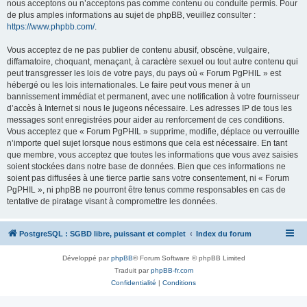
nous acceptons ou n’acceptons pas comme contenu ou conduite permis. Pour
de plus amples informations au sujet de phpBB, veuillez consulter :
https://www.phpbb.com/
.
Vous acceptez de ne pas publier de contenu abusif, obscène, vulgaire,
diffamatoire, choquant, menaçant, à caractère sexuel ou tout autre contenu qui
peut transgresser les lois de votre pays, du pays où « Forum PgPHIL » est
hébergé ou les lois internationales. Le faire peut vous mener à un
bannissement immédiat et permanent, avec une notification à votre fournisseur
d’accès à Internet si nous le jugeons nécessaire. Les adresses IP de tous les
messages sont enregistrées pour aider au renforcement de ces conditions.
Vous acceptez que « Forum PgPHIL » supprime, modifie, déplace ou verrouille
n’importe quel sujet lorsque nous estimons que cela est nécessaire. En tant
que membre, vous acceptez que toutes les informations que vous avez saisies
soient stockées dans notre base de données. Bien que ces informations ne
soient pas diffusées à une tierce partie sans votre consentement, ni « Forum
PgPHIL », ni phpBB ne pourront être tenus comme responsables en cas de
tentative de piratage visant à compromettre les données.
PostgreSQL : SGBD libre, puissant et complet
Index du forum
Développé par
phpBB
® Forum Software © phpBB Limited
Traduit par
phpBB-fr.com
Confidentialité
|
Conditions