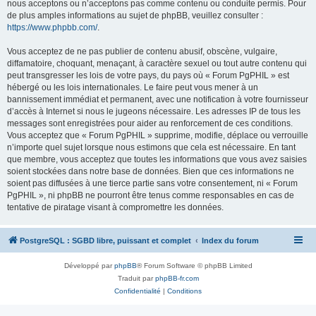
nous acceptons ou n’acceptons pas comme contenu ou conduite permis. Pour
de plus amples informations au sujet de phpBB, veuillez consulter :
https://www.phpbb.com/
.
Vous acceptez de ne pas publier de contenu abusif, obscène, vulgaire,
diffamatoire, choquant, menaçant, à caractère sexuel ou tout autre contenu qui
peut transgresser les lois de votre pays, du pays où « Forum PgPHIL » est
hébergé ou les lois internationales. Le faire peut vous mener à un
bannissement immédiat et permanent, avec une notification à votre fournisseur
d’accès à Internet si nous le jugeons nécessaire. Les adresses IP de tous les
messages sont enregistrées pour aider au renforcement de ces conditions.
Vous acceptez que « Forum PgPHIL » supprime, modifie, déplace ou verrouille
n’importe quel sujet lorsque nous estimons que cela est nécessaire. En tant
que membre, vous acceptez que toutes les informations que vous avez saisies
soient stockées dans notre base de données. Bien que ces informations ne
soient pas diffusées à une tierce partie sans votre consentement, ni « Forum
PgPHIL », ni phpBB ne pourront être tenus comme responsables en cas de
tentative de piratage visant à compromettre les données.
PostgreSQL : SGBD libre, puissant et complet
Index du forum
Développé par
phpBB
® Forum Software © phpBB Limited
Traduit par
phpBB-fr.com
Confidentialité
|
Conditions