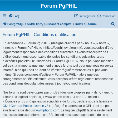
Forum PgPHIL
FAQ
S’enregistrer
Connexion
R
PostgreSQL : SGBD libre, puissant et complet
Index du forum
e
Forum PgPHIL - Conditions d’utilisation
c
h
En accédant à « Forum PgPHIL » (désigné ci-après par « nous », « notre »,
« nos », « Forum PgPHIL », « https://pgphil.ovh/forum »), vous acceptez d’être
e
légalement responsable des conditions suivantes. Si vous n’acceptez pas
r
d’être légalement responsable de toutes les conditions suivantes, alors
n’accédez pas et/ou n’utilisez pas « Forum PgPHIL ». Nous pouvons modifier
c
celles-ci à n’importe quel moment et nous ferons tout pour que vous en soyez
h
informé, bien qu’il soit prudent de vérifier régulièrement celles-ci par vous-
même. Si vous continuez d’utiliser « Forum PgPHIL » alors que des
e
changements ont été effectués, vous acceptez d’être légalement responsable
r
des conditions découlant des mises à jour et/ou modifications.
Nos forums sont développés par phpBB (désigné ci-après par « ils », « eux »,
« leur », « logiciel phpBB », « www.phpbb.com », « phpBB Limited »,
« Équipes phpBB ») qui est un script libre de forum, déclaré sous la licence «
GNU General Public License v2
» (désigné ci-après par « GPL ») et qui peut
être téléchargé depuis
www.phpbb.com
. Le logiciel phpBB facilite seulement
les discussions sur Internet. phpBB Limited n’est pas responsable de ce que