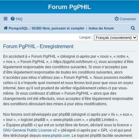
Forum PgPHIL
FAQ
Connexion
R
PostgreSQL : SGBD libre, puissant et complet
Index du forum
e
Langue :
c
Forum PgPHIL - Enregistrement
h
En accédant à « Forum PgPHIL » (désigné ci-après par « nous », « notre »,
e
« nos », « Forum PgPHIL », « https://pgphil.ovh/forum »), vous acceptez d’être
r
légalement responsable des conditions suivantes. Si vous n’acceptez pas
d’être légalement responsable de toutes les conditions suivantes, alors
c
n’accédez pas et/ou n’utilisez pas « Forum PgPHIL ». Nous pouvons modifier
h
celles-ci à n’importe quel moment et nous ferons tout pour que vous en soyez
e
informé, bien qu’il soit prudent de vérifier régulièrement celles-ci par vous-
même. Si vous continuez d’utiliser « Forum PgPHIL » alors que des
r
changements ont été effectués, vous acceptez d’être légalement responsable
des conditions découlant des mises à jour et/ou modifications.
Nos forums sont développés par phpBB (désigné ci-après par « ils », « eux »,
« leur », « logiciel phpBB », « www.phpbb.com », « phpBB Limited »,
« Équipes phpBB ») qui est un script libre de forum, déclaré sous la licence «
GNU General Public License v2
» (désigné ci-après par « GPL ») et qui peut
être téléchargé depuis
www.phpbb.com
. Le logiciel phpBB facilite seulement