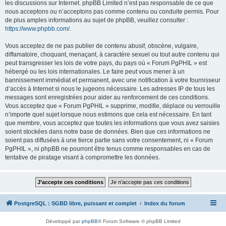
les discussions sur Internet. phpBB Limited n’est pas responsable de ce que
nous acceptons ou n’acceptons pas comme contenu ou conduite permis. Pour
de plus amples informations au sujet de phpBB, veuillez consulter :
https://www.phpbb.com/
.
Vous acceptez de ne pas publier de contenu abusif, obscène, vulgaire,
diffamatoire, choquant, menaçant, à caractère sexuel ou tout autre contenu qui
peut transgresser les lois de votre pays, du pays où « Forum PgPHIL » est
hébergé ou les lois internationales. Le faire peut vous mener à un
bannissement immédiat et permanent, avec une notification à votre fournisseur
d’accès à Internet si nous le jugeons nécessaire. Les adresses IP de tous les
messages sont enregistrées pour aider au renforcement de ces conditions.
Vous acceptez que « Forum PgPHIL » supprime, modifie, déplace ou verrouille
n’importe quel sujet lorsque nous estimons que cela est nécessaire. En tant
que membre, vous acceptez que toutes les informations que vous avez saisies
soient stockées dans notre base de données. Bien que ces informations ne
soient pas diffusées à une tierce partie sans votre consentement, ni « Forum
PgPHIL », ni phpBB ne pourront être tenus comme responsables en cas de
tentative de piratage visant à compromettre les données.
PostgreSQL : SGBD libre, puissant et complet
Index du forum
Développé par
phpBB
® Forum Software © phpBB Limited