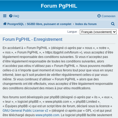
Forum PgPHIL
FAQ
Connexion
R
PostgreSQL : SGBD libre, puissant et complet
Index du forum
e
Langue :
c
Forum PgPHIL - Enregistrement
h
En accédant à « Forum PgPHIL » (désigné ci-après par « nous », « notre »,
e
« nos », « Forum PgPHIL », « https://pgphil.ovh/forum »), vous acceptez d’être
r
légalement responsable des conditions suivantes. Si vous n’acceptez pas
d’être légalement responsable de toutes les conditions suivantes, alors
c
n’accédez pas et/ou n’utilisez pas « Forum PgPHIL ». Nous pouvons modifier
h
celles-ci à n’importe quel moment et nous ferons tout pour que vous en soyez
e
informé, bien qu’il soit prudent de vérifier régulièrement celles-ci par vous-
même. Si vous continuez d’utiliser « Forum PgPHIL » alors que des
r
changements ont été effectués, vous acceptez d’être légalement responsable
des conditions découlant des mises à jour et/ou modifications.
Nos forums sont développés par phpBB (désigné ci-après par « ils », « eux »,
« leur », « logiciel phpBB », « www.phpbb.com », « phpBB Limited »,
« Équipes phpBB ») qui est un script libre de forum, déclaré sous la licence «
GNU General Public License v2
» (désigné ci-après par « GPL ») et qui peut
être téléchargé depuis
www.phpbb.com
. Le logiciel phpBB facilite seulement