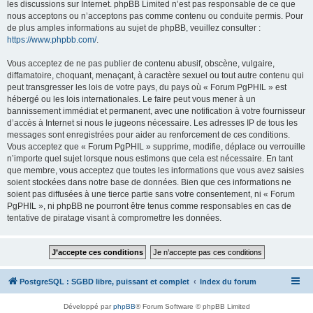
les discussions sur Internet. phpBB Limited n’est pas responsable de ce que
nous acceptons ou n’acceptons pas comme contenu ou conduite permis. Pour
de plus amples informations au sujet de phpBB, veuillez consulter :
https://www.phpbb.com/
.
Vous acceptez de ne pas publier de contenu abusif, obscène, vulgaire,
diffamatoire, choquant, menaçant, à caractère sexuel ou tout autre contenu qui
peut transgresser les lois de votre pays, du pays où « Forum PgPHIL » est
hébergé ou les lois internationales. Le faire peut vous mener à un
bannissement immédiat et permanent, avec une notification à votre fournisseur
d’accès à Internet si nous le jugeons nécessaire. Les adresses IP de tous les
messages sont enregistrées pour aider au renforcement de ces conditions.
Vous acceptez que « Forum PgPHIL » supprime, modifie, déplace ou verrouille
n’importe quel sujet lorsque nous estimons que cela est nécessaire. En tant
que membre, vous acceptez que toutes les informations que vous avez saisies
soient stockées dans notre base de données. Bien que ces informations ne
soient pas diffusées à une tierce partie sans votre consentement, ni « Forum
PgPHIL », ni phpBB ne pourront être tenus comme responsables en cas de
tentative de piratage visant à compromettre les données.
PostgreSQL : SGBD libre, puissant et complet
Index du forum
Développé par
phpBB
® Forum Software © phpBB Limited