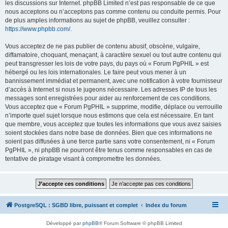
les discussions sur Internet. phpBB Limited n’est pas responsable de ce que
nous acceptons ou n’acceptons pas comme contenu ou conduite permis. Pour
de plus amples informations au sujet de phpBB, veuillez consulter :
https://www.phpbb.com/
.
Vous acceptez de ne pas publier de contenu abusif, obscène, vulgaire,
diffamatoire, choquant, menaçant, à caractère sexuel ou tout autre contenu qui
peut transgresser les lois de votre pays, du pays où « Forum PgPHIL » est
hébergé ou les lois internationales. Le faire peut vous mener à un
bannissement immédiat et permanent, avec une notification à votre fournisseur
d’accès à Internet si nous le jugeons nécessaire. Les adresses IP de tous les
messages sont enregistrées pour aider au renforcement de ces conditions.
Vous acceptez que « Forum PgPHIL » supprime, modifie, déplace ou verrouille
n’importe quel sujet lorsque nous estimons que cela est nécessaire. En tant
que membre, vous acceptez que toutes les informations que vous avez saisies
soient stockées dans notre base de données. Bien que ces informations ne
soient pas diffusées à une tierce partie sans votre consentement, ni « Forum
PgPHIL », ni phpBB ne pourront être tenus comme responsables en cas de
tentative de piratage visant à compromettre les données.
PostgreSQL : SGBD libre, puissant et complet
Index du forum
Développé par
phpBB
® Forum Software © phpBB Limited