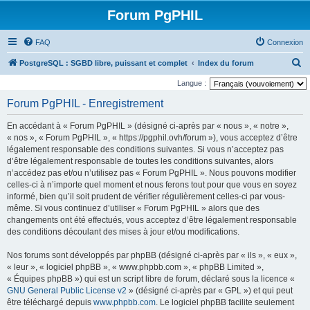
Forum PgPHIL
FAQ
Connexion
R
PostgreSQL : SGBD libre, puissant et complet
Index du forum
e
Langue :
c
Forum PgPHIL - Enregistrement
h
En accédant à « Forum PgPHIL » (désigné ci-après par « nous », « notre »,
e
« nos », « Forum PgPHIL », « https://pgphil.ovh/forum »), vous acceptez d’être
r
légalement responsable des conditions suivantes. Si vous n’acceptez pas
d’être légalement responsable de toutes les conditions suivantes, alors
c
n’accédez pas et/ou n’utilisez pas « Forum PgPHIL ». Nous pouvons modifier
h
celles-ci à n’importe quel moment et nous ferons tout pour que vous en soyez
e
informé, bien qu’il soit prudent de vérifier régulièrement celles-ci par vous-
même. Si vous continuez d’utiliser « Forum PgPHIL » alors que des
r
changements ont été effectués, vous acceptez d’être légalement responsable
des conditions découlant des mises à jour et/ou modifications.
Nos forums sont développés par phpBB (désigné ci-après par « ils », « eux »,
« leur », « logiciel phpBB », « www.phpbb.com », « phpBB Limited »,
« Équipes phpBB ») qui est un script libre de forum, déclaré sous la licence «
GNU General Public License v2
» (désigné ci-après par « GPL ») et qui peut
être téléchargé depuis
www.phpbb.com
. Le logiciel phpBB facilite seulement