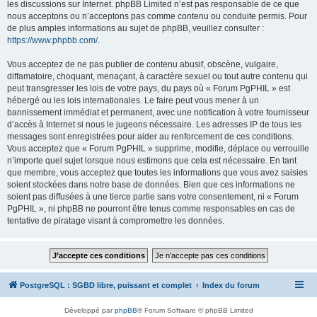
les discussions sur Internet. phpBB Limited n’est pas responsable de ce que
nous acceptons ou n’acceptons pas comme contenu ou conduite permis. Pour
de plus amples informations au sujet de phpBB, veuillez consulter :
https://www.phpbb.com/
.
Vous acceptez de ne pas publier de contenu abusif, obscène, vulgaire,
diffamatoire, choquant, menaçant, à caractère sexuel ou tout autre contenu qui
peut transgresser les lois de votre pays, du pays où « Forum PgPHIL » est
hébergé ou les lois internationales. Le faire peut vous mener à un
bannissement immédiat et permanent, avec une notification à votre fournisseur
d’accès à Internet si nous le jugeons nécessaire. Les adresses IP de tous les
messages sont enregistrées pour aider au renforcement de ces conditions.
Vous acceptez que « Forum PgPHIL » supprime, modifie, déplace ou verrouille
n’importe quel sujet lorsque nous estimons que cela est nécessaire. En tant
que membre, vous acceptez que toutes les informations que vous avez saisies
soient stockées dans notre base de données. Bien que ces informations ne
soient pas diffusées à une tierce partie sans votre consentement, ni « Forum
PgPHIL », ni phpBB ne pourront être tenus comme responsables en cas de
tentative de piratage visant à compromettre les données.
PostgreSQL : SGBD libre, puissant et complet
Index du forum
Développé par
phpBB
® Forum Software © phpBB Limited