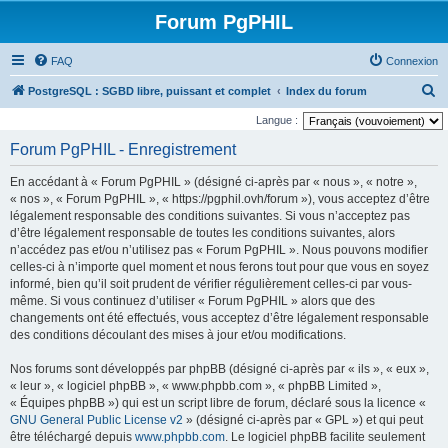
Forum PgPHIL
FAQ
Connexion
R
PostgreSQL : SGBD libre, puissant et complet
Index du forum
e
Langue :
c
Forum PgPHIL - Enregistrement
h
En accédant à « Forum PgPHIL » (désigné ci-après par « nous », « notre »,
e
« nos », « Forum PgPHIL », « https://pgphil.ovh/forum »), vous acceptez d’être
r
légalement responsable des conditions suivantes. Si vous n’acceptez pas
d’être légalement responsable de toutes les conditions suivantes, alors
c
n’accédez pas et/ou n’utilisez pas « Forum PgPHIL ». Nous pouvons modifier
h
celles-ci à n’importe quel moment et nous ferons tout pour que vous en soyez
e
informé, bien qu’il soit prudent de vérifier régulièrement celles-ci par vous-
même. Si vous continuez d’utiliser « Forum PgPHIL » alors que des
r
changements ont été effectués, vous acceptez d’être légalement responsable
des conditions découlant des mises à jour et/ou modifications.
Nos forums sont développés par phpBB (désigné ci-après par « ils », « eux »,
« leur », « logiciel phpBB », « www.phpbb.com », « phpBB Limited »,
« Équipes phpBB ») qui est un script libre de forum, déclaré sous la licence «
GNU General Public License v2
» (désigné ci-après par « GPL ») et qui peut
être téléchargé depuis
www.phpbb.com
. Le logiciel phpBB facilite seulement