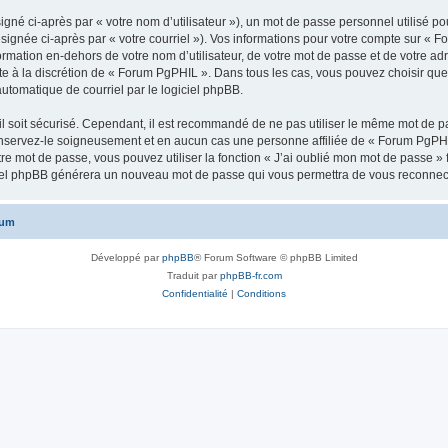
gné ci-après par « votre nom d’utilisateur »), un mot de passe personnel utilisé po
signée ci-après par « votre courriel »). Vos informations pour votre compte sur « F
mation en-dehors de votre nom d’utilisateur, de votre mot de passe et de votre ad
este à la discrétion de « Forum PgPHIL ». Dans tous les cas, vous pouvez choisir qu
automatique de courriel par le logiciel phpBB.
l soit sécurisé. Cependant, il est recommandé de ne pas utiliser le même mot de pas
nservez-le soigneusement et en aucun cas une personne affiliée de « Forum PgPHI
re mot de passe, vous pouvez utiliser la fonction « J’ai oublié mon mot de passe 
logiciel phpBB générera un nouveau mot de passe qui vous permettra de vous reconnec
rum
Développé par
phpBB
® Forum Software © phpBB Limited
Traduit par
phpBB-fr.com
Confidentialité
|
Conditions