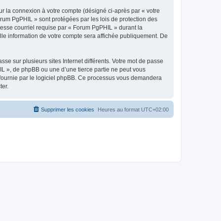
ur la connexion à votre compte (désigné ci-après par « votre
orum PgPHIL » sont protégées par les lois de protection des
resse courriel requise par « Forum PgPHIL » durant la
elle information de votre compte sera affichée publiquement. De
se sur plusieurs sites Internet différents. Votre mot de passe
L », de phpBB ou une d’une tierce partie ne peut vous
» fournie par le logiciel phpBB. Ce processus vous demandera
ter.
Supprimer les cookies
Heures au format
UTC+02:00