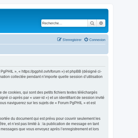
Rechercher
Recherche avancé
S’enregistrer
Connexion
 PgPHIL », « https://pgphil.ovh/forum ») et phpBB (désigné ci-
mation collectée pendant n’importe quelle session d’utilisation
e cookies, qui sont des petits fichiers textes téléchargés
gné ci-après par « user-id ») et un identifiant de session invité
vous naviguerez sur les sujets de « Forum PgPHIL » et est
portée du document qui est prévu pour couvrir seulement les
e, et n’est pas limité à : la publication de message en tant
les messages que vous envoyez après l’enregistrement et lors