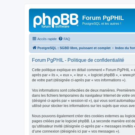
Forum PgPHIL
PostgreSQL et les autres !
Accès rapide
FAQ
PostgreSQL : SGBD libre, puissant et complet
Index du fo
Forum PgPHIL - Politique de confidentialité
Cette politique explique en détail comment « Forum PgPHIL » et 
après par « ils », « eux », « leur », « logiciel phpBB », « www
de votre part (désignée ci-après par « vos informations »).
Vos informations sont collectées de deux manières. Premièremen
dans les fichiers temporaires du navigateur Internet de votre ord
(désigné ci-après par « session-id »), qui vous sont automatiq
utilisé pour stocker les informations sur les sujets que vous ave
Nous pouvons également créer des cookies externes au logicie
pages créées par le logiciel phpBB. La seconde manière est de r
qu’utilisateur invité (désignée ci-après par « messages invités
d’une connexion (désignés ici par « vos messages »).