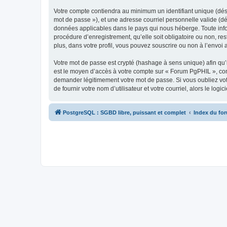
Votre compte contiendra au minimum un identifiant unique (dési
mot de passe »), et une adresse courriel personnelle valide (dé
données applicables dans le pays qui nous héberge. Toute infor
procédure d’enregistrement, qu’elle soit obligatoire ou non, r
plus, dans votre profil, vous pouvez souscrire ou non à l’envoi 
Votre mot de passe est crypté (hashage à sens unique) afin qu’i
est le moyen d’accès à votre compte sur « Forum PgPHIL », co
demander légitimement votre mot de passe. Si vous oubliez vot
de fournir votre nom d’utilisateur et votre courriel, alors le 
PostgreSQL : SGBD libre, puissant et complet
Index du fo