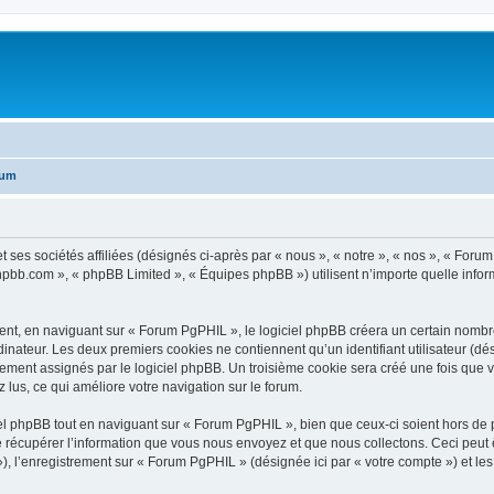
rum
ses sociétés affiliées (désignés ci-après par « nous », « notre », « nos », « Forum
.phpbb.com », « phpBB Limited », « Équipes phpBB ») utilisent n’importe quelle infor
t, en naviguant sur « Forum PgPHIL », le logiciel phpBB créera un certain nombre d
inateur. Les deux premiers cookies ne contiennent qu’un identifiant utilisateur (dési
uement assignés par le logiciel phpBB. Un troisième cookie sera créé une fois que 
z lus, ce qui améliore votre navigation sur le forum.
l phpBB tout en naviguant sur « Forum PgPHIL », bien que ceux-ci soient hors de 
écupérer l’information que vous nous envoyez et que nous collectons. Ceci peut êtr
 »), l’enregistrement sur « Forum PgPHIL » (désignée ici par « votre compte ») et 