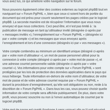
vous avez lus, ce qui améliore votre navigation sur le forum.
Nous pouvons également créer des cookies externes au logiciel phpBB tout en
naviguant sur « Forum PgPHIL », bien que ceux-ci soient hors de portée du
document qui est prévu pour couvrir seulement les pages créées par le logiciel
phpBB. La seconde manière est de récupérer l’information que vous nous
envoyez et que nous collectons. Ceci peut être, et n’est pas limité à : la
publication de message en tant qu’utilisateur invité (désignée ci-après par
« messages invités »), l’enregistrement sur « Forum PgPHIL » (désignée ici
par « votre compte ») et les messages que vous envoyez après
l’enregistrement et lors d’une connexion (désignés ici par « vos messages »).
Votre compte contiendra au minimum un identifiant unique (désigné ci-après
par « votre nom d’utilisateur »), un mot de passe personnel utilisé pour la
connexion à votre compte (désigné ci-après par « votre mot de passe »), et
une adresse courriel personnelle valide (désignée ci-après par « votre
courriel »). Vos informations pour votre compte sur « Forum PgPHIL » sont
protégées par les lois de protection des données applicables dans le pays qui
nous héberge. Toute information en-dehors de votre nom d’utilisateur, de votre
mot de passe et de votre adresse courriel requise par « Forum PgPHIL »
durant la procédure d’enregistrement, qu’elle soit obligatoire ou non, reste à la
discrétion de « Forum PgPHIL ». Dans tous les cas, vous pouvez choisir quelle
information de votre compte sera affichée publiquement. De plus, dans votre
profil, vous pouvez souscrire ou non à l’envoi automatique de courriel par le
logiciel phpBB.
Votre mot de passe est crypté (hashage à sens unique) afin qu’il soit sécurisé.