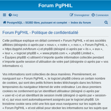
Forum PgPHIL
FAQ
S’enregistrer
Connexion
R
PostgreSQL : SGBD libre, puissant et complet
Index du forum
e
Forum PgPHIL - Politique de confidentialité
c
h
Cette politique explique en détail comment « Forum PgPHIL » et ses sociétés
affiliées (désignés ci-après par « nous », « notre », « nos », « Forum PgPHIL »,
e
« https://pgphil.ovh/forum ») et phpBB (désigné ci-après par « ils », « eux »,
r
« leur », « logiciel phpBB », « www.phpbb.com », « phpBB Limited »,
« Équipes phpBB ») utilisent n’importe quelle information collectée pendant
c
n’importe quelle session d’utilisation de votre part (désignée ci-après par « vos
h
informations »).
e
Vos informations sont collectées de deux manières. Premièrement, en
r
naviguant sur « Forum PgPHIL », le logiciel phpBB créera un certain nombre
de cookies, qui sont des petits fichiers textes téléchargés dans les fichiers
temporaires du navigateur Internet de votre ordinateur. Les deux premiers
cookies ne contiennent qu’un identifiant utilisateur (désigné ci-après par
« user-id ») et un identifiant de session invité (désigné ci-après par « session-
id »), qui vous sont automatiquement assignés par le logiciel phpBB. Un
troisième cookie sera créé une fois que vous naviguerez sur les sujets de
« Forum PgPHIL » et est utilisé pour stocker les informations sur les sujets que