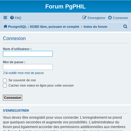
Forum PgPHIL
FAQ
S’enregistrer
Connexion
R
PostgreSQL : SGBD libre, puissant et complet
Index du forum
e
Connexion
c
h
Nom d’utilisateur :
e
r
Mot de passe :
c
J’ai oublié mon mot de passe
h
Se souvenir de moi
e
Cacher mon statut en ligne pour cette session
r
S’ENREGISTRER
Vous devez être enregistré pour vous connecter. L’enregistrement ne prend
que quelques secondes et augmente vos possibilités. L’administrateur du
forum peut également accorder des permissions additionnelles aux membres