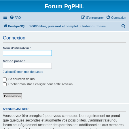
Forum PgPHIL
FAQ
S’enregistrer
Connexion
R
PostgreSQL : SGBD libre, puissant et complet
Index du forum
e
Connexion
c
h
Nom d’utilisateur :
e
r
Mot de passe :
c
J’ai oublié mon mot de passe
h
Se souvenir de moi
e
Cacher mon statut en ligne pour cette session
r
S’ENREGISTRER
Vous devez être enregistré pour vous connecter. L’enregistrement ne prend
que quelques secondes et augmente vos possibilités. L’administrateur du
forum peut également accorder des permissions additionnelles aux membres