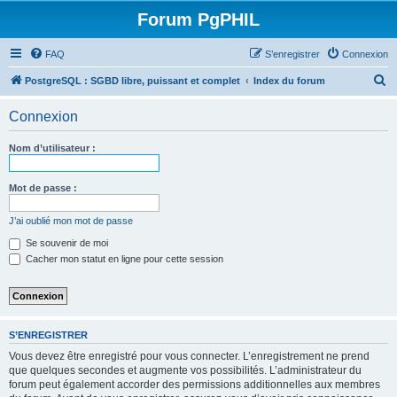
Forum PgPHIL
FAQ
S’enregistrer
Connexion
R
PostgreSQL : SGBD libre, puissant et complet
Index du forum
e
Connexion
c
h
Nom d’utilisateur :
e
r
Mot de passe :
c
J’ai oublié mon mot de passe
h
Se souvenir de moi
e
Cacher mon statut en ligne pour cette session
r
S’ENREGISTRER
Vous devez être enregistré pour vous connecter. L’enregistrement ne prend
que quelques secondes et augmente vos possibilités. L’administrateur du
forum peut également accorder des permissions additionnelles aux membres