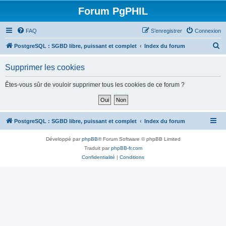
Forum PgPHIL
FAQ
S’enregistrer
Connexion
R
PostgreSQL : SGBD libre, puissant et complet
Index du forum
e
Supprimer les cookies
c
h
Êtes-vous sûr de vouloir supprimer tous les cookies de ce forum ?
e
r
c
PostgreSQL : SGBD libre, puissant et complet
Index du forum
h
Développé par
phpBB
® Forum Software © phpBB Limited
e
Traduit par
phpBB-fr.com
r
Confidentialité
|
Conditions