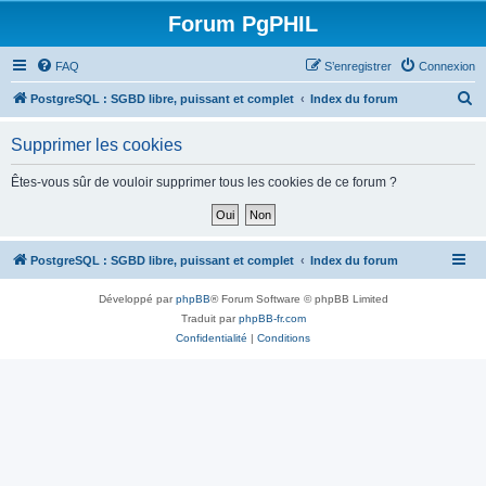
Forum PgPHIL
FAQ
S’enregistrer
Connexion
R
PostgreSQL : SGBD libre, puissant et complet
Index du forum
e
Supprimer les cookies
c
h
Êtes-vous sûr de vouloir supprimer tous les cookies de ce forum ?
e
r
c
PostgreSQL : SGBD libre, puissant et complet
Index du forum
h
Développé par
phpBB
® Forum Software © phpBB Limited
e
Traduit par
phpBB-fr.com
r
Confidentialité
|
Conditions