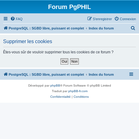
Forum PgPHIL
FAQ
S’enregistrer
Connexion
R
PostgreSQL : SGBD libre, puissant et complet
Index du forum
e
Supprimer les cookies
c
h
Êtes-vous sûr de vouloir supprimer tous les cookies de ce forum ?
e
r
c
PostgreSQL : SGBD libre, puissant et complet
Index du forum
h
Développé par
phpBB
® Forum Software © phpBB Limited
e
Traduit par
phpBB-fr.com
r
Confidentialité
|
Conditions