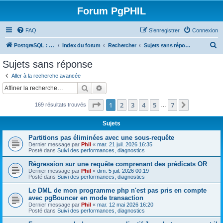
Forum PgPHIL
FAQ
S’enregistrer
Connexion
R
PostgreSQL : SGBD libre, puissant et complet
Index du forum
Rechercher
Sujets sans réponse
e
Sujets sans réponse
c
Aller à la recherche avancée
h
Rechercher
Recherche avancée
e
Page
1
sur
7
1
2
3
4
5
7
Suivante
169 résultats trouvés
r
…
c
Sujets
h
Partitions pas éliminées avec une sous-requête
e
Dernier message par
Phil
«
mar. 21 juil. 2026 16:35
Posté dans
Suivi des performances, diagnostics
r
Régression sur une requête comprenant des prédicats OR
Dernier message par
Phil
«
dim. 5 juil. 2026 00:19
Posté dans
Suivi des performances, diagnostics
Le DML de mon programme php n'est pas pris en compte
avec pgBouncer en mode transaction
Dernier message par
Phil
«
mar. 12 mai 2026 16:20
Posté dans
Suivi des performances, diagnostics