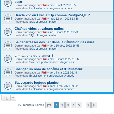
base
Dernier message par
Phil
«
mar. 3 oct. 2023 13:56
Posté dans
Exploitation et configuration avancée
Oracle 23c ou Oracle 23p comme PostgreSQL ?
Dernier message par
Phil
«
mer. 12 avr. 2023 13:38
Posté dans
SQL et programmation
Chaînes vides et valeurs nulles
Dernier message par
Phil
«
lun. 6 mars 2023 19:23
Posté dans
SQL et programmation
Se débarrasser des "+" dans la définition des vues
Dernier message par
Phil
«
ven. 16 déc. 2022 16:56
Posté dans
SQL et programmation
Limitations du planner ?
Dernier message par
Phil
«
mar. 8 mars 2022 11:06
Posté dans
Suivi des performances, diagnostics
Changer un nom de schéma et d'utilisateur
Dernier message par
Phil
«
ven. 7 mai 2021 08:48
Posté dans
Exploitation et configuration avancée
Sauvegarde logique plantée
Dernier message par
Phil
«
sam. 1 mai 2021 09:52
Posté dans
Exploitation et configuration avancée
Page
1
sur
7
1
2
3
4
5
7
Suivante
169 résultats trouvés
…