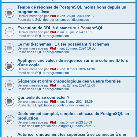
Temps de réponse de PostgreSQL moins bons depuis un
programme Java
Dernier message par
Phil
«
ven. 26 juil. 2024 09:15
Posté dans
Suivi des performances, diagnostics
Execution de DDL à distance sur PostgreSQL
Dernier message par
Phil
«
lun. 15 juil. 2024 11:51
Posté dans
SQL et programmation
Le multi-schemas : 1 user possédant N schemas
Dernier message par
Phil
«
lun. 25 mars 2024 16:03
Posté dans
SQL et programmation
Appliquer une valeur de séquence sur une colonne ID lors
d'une copie
Dernier message par
Phil
«
ven. 8 mars 2024 14:36
Posté dans
SQL et programmation
Séquence et ordre chronologique des valeurs fournies
Dernier message par
Phil
«
mar. 27 févr. 2024 11:08
Posté dans
SQL et programmation
Qui tente de se connecter ?
Dernier message par
Phil
«
lun. 8 janv. 2024 18:39
Posté dans
Exploitation et configuration avancée
Déploiement complet, simple et efficace de PostgreSQL en
production
Dernier message par
Phil
«
lun. 6 nov. 2023 10:59
Posté dans
Intégration de PostgreSQL dans votre SI
Autoriser uniquement les superuser à se connecter à une