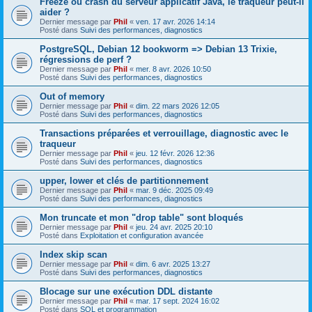
Freeze ou crash du serveur applicatif Java, le traqueur peut-il
aider ?
Dernier message par
Phil
«
ven. 17 avr. 2026 14:14
Posté dans
Suivi des performances, diagnostics
PostgreSQL, Debian 12 bookworm => Debian 13 Trixie,
régressions de perf ?
Dernier message par
Phil
«
mer. 8 avr. 2026 10:50
Posté dans
Suivi des performances, diagnostics
Out of memory
Dernier message par
Phil
«
dim. 22 mars 2026 12:05
Posté dans
Suivi des performances, diagnostics
Transactions préparées et verrouillage, diagnostic avec le
traqueur
Dernier message par
Phil
«
jeu. 12 févr. 2026 12:36
Posté dans
Suivi des performances, diagnostics
upper, lower et clés de partitionnement
Dernier message par
Phil
«
mar. 9 déc. 2025 09:49
Posté dans
Suivi des performances, diagnostics
Mon truncate et mon "drop table" sont bloqués
Dernier message par
Phil
«
jeu. 24 avr. 2025 20:10
Posté dans
Exploitation et configuration avancée
Index skip scan
Dernier message par
Phil
«
dim. 6 avr. 2025 13:27
Posté dans
Suivi des performances, diagnostics
Blocage sur une exécution DDL distante
Dernier message par
Phil
«
mar. 17 sept. 2024 16:02
Posté dans
SQL et programmation