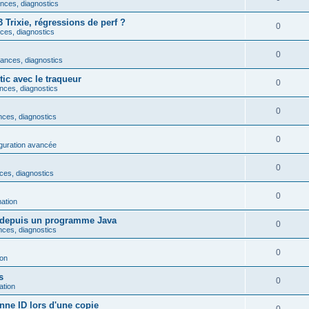
nces, diagnostics
rixie, régressions de perf ?
0
ces, diagnostics
0
mances, diagnostics
tic avec le traqueur
0
nces, diagnostics
0
nces, diagnostics
0
figuration avancée
0
ces, diagnostics
0
ation
 depuis un programme Java
0
nces, diagnostics
0
on
s
0
tion
nne ID lors d'une copie