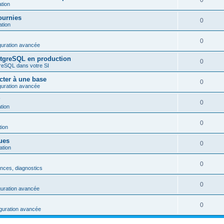
0
tion
ournies
0
tion
0
iguration avancée
stgreSQL en production
0
greSQL dans votre SI
cter à une base
0
iguration avancée
?
0
tion
0
ion
vues
0
tion
0
nces, diagnostics
0
iguration avancée
0
figuration avancée