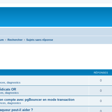
rum
Rechercher
Sujets sans réponse
RÉPONSES
0
nces, diagnostics
édicats OR
0
es, diagnostics
en compte avec pgBouncer en mode transaction
0
nces, diagnostics
aqueur peut-il aider ?
0