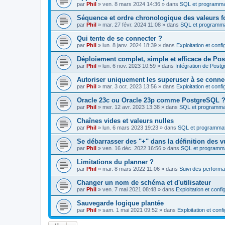
par
Phil
»
ven. 8 mars 2024 14:36
» dans
SQL et programma
Séquence et ordre chronologique des valeurs f
par
Phil
»
mar. 27 févr. 2024 11:08
» dans
SQL et programma
Qui tente de se connecter ?
par
Phil
»
lun. 8 janv. 2024 18:39
» dans
Exploitation et conf
Déploiement complet, simple et efficace de Po
par
Phil
»
lun. 6 nov. 2023 10:59
» dans
Intégration de Post
Autoriser uniquement les superuser à se conne
par
Phil
»
mar. 3 oct. 2023 13:56
» dans
Exploitation et conf
Oracle 23c ou Oracle 23p comme PostgreSQL 
par
Phil
»
mer. 12 avr. 2023 13:38
» dans
SQL et programma
Chaînes vides et valeurs nulles
par
Phil
»
lun. 6 mars 2023 19:23
» dans
SQL et programmat
Se débarrasser des "+" dans la définition des 
par
Phil
»
ven. 16 déc. 2022 16:56
» dans
SQL et programma
Limitations du planner ?
par
Phil
»
mar. 8 mars 2022 11:06
» dans
Suivi des performa
Changer un nom de schéma et d'utilisateur
par
Phil
»
ven. 7 mai 2021 08:48
» dans
Exploitation et conf
Sauvegarde logique plantée
par
Phil
»
sam. 1 mai 2021 09:52
» dans
Exploitation et con