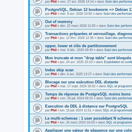
par
Phil
»
ven. 17 avr. 2026 14:14
» dans
Suivi des performa
PostgreSQL, Debian 12 bookworm => Debian 13 T
par
Phil
»
mer. 8 avr. 2026 10:50
» dans
Suivi des performan
Out of memory
par
Phil
»
dim. 22 mars 2026 12:05
» dans
Suivi des perfor
Transactions préparées et verrouillage, diagnos
par
Phil
»
jeu. 12 févr. 2026 12:36
» dans
Suivi des performa
upper, lower et clés de partitionnement
par
Phil
»
mar. 9 déc. 2025 09:49
» dans
Suivi des performa
Mon truncate et mon "drop table" sont bloqués
par
Phil
»
jeu. 24 avr. 2025 20:10
» dans
Exploitation et con
Index skip scan
par
Phil
»
dim. 6 avr. 2025 13:27
» dans
Suivi des performan
Blocage sur une exécution DDL distante
par
Phil
»
mar. 17 sept. 2024 16:02
» dans
SQL et programm
Temps de réponse de PostgreSQL moins bons
par
Phil
»
ven. 26 juil. 2024 09:15
» dans
Suivi des performa
Execution de DDL à distance sur PostgreSQL
par
Phil
»
lun. 15 juil. 2024 11:51
» dans
SQL et programmati
Le multi-schemas : 1 user possédant N schema
par
Phil
»
lun. 25 mars 2024 16:03
» dans
SQL et programma
Appliquer une valeur de séquence sur une colo