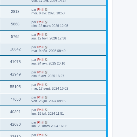
ven. 17 avr. 2026 14:14
par
Phil
2813
mer. 8 avr. 2026 10:50
par
Phil
5868
dim. 22 mars 2026 12:05
par
Phil
5765
jeu. 12 févr. 2026 12:36
par
Phil
10842
mar. 9 déc. 2025 09:49
par
Phil
41078
jeu. 24 avr. 2025 20:10
par
Phil
42949
dim. 6 avr. 2025 13:27
par
Phil
55105
mar. 17 sept. 2024 16:02
par
Phil
77650
ven. 26 juil. 2024 09:15
par
Phil
40891
lun. 15 juil. 2024 11:51
par
Phil
42080
lun. 25 mars 2024 16:03
par
Phil