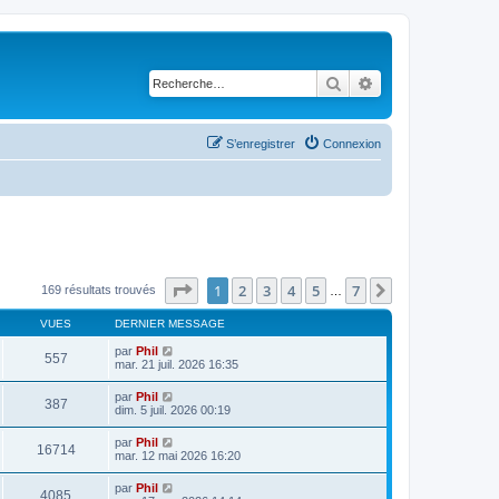
Rechercher
Recherche avancé
S’enregistrer
Connexion
Page
1
sur
7
1
2
3
4
5
7
Suivante
169 résultats trouvés
…
VUES
DERNIER MESSAGE
par
Phil
557
mar. 21 juil. 2026 16:35
par
Phil
387
dim. 5 juil. 2026 00:19
par
Phil
16714
mar. 12 mai 2026 16:20
par
Phil
4085