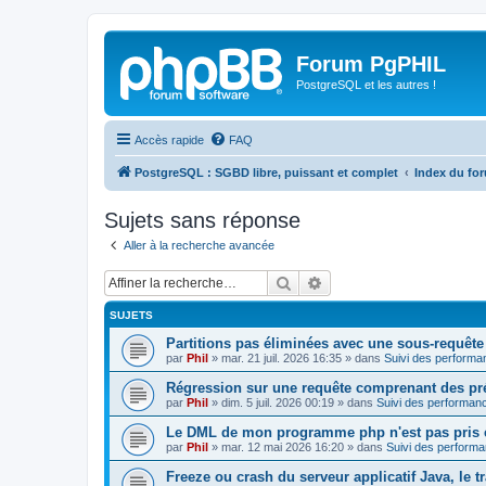
Forum PgPHIL
PostgreSQL et les autres !
Accès rapide
FAQ
PostgreSQL : SGBD libre, puissant et complet
Index du fo
Sujets sans réponse
Aller à la recherche avancée
Rechercher
Recherche avancée
SUJETS
Partitions pas éliminées avec une sous-requête
par
Phil
»
mar. 21 juil. 2026 16:35
» dans
Suivi des performa
Régression sur une requête comprenant des pr
par
Phil
»
dim. 5 juil. 2026 00:19
» dans
Suivi des performanc
Le DML de mon programme php n'est pas pris 
par
Phil
»
mar. 12 mai 2026 16:20
» dans
Suivi des performa
Freeze ou crash du serveur applicatif Java, le tr