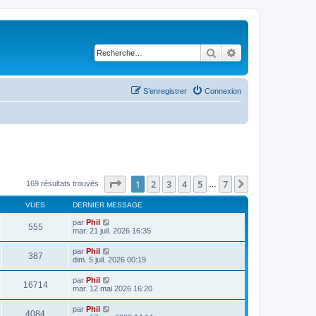
Rechercher
Recherche avancé
S’enregistrer
Connexion
Page
1
sur
7
1
2
3
4
5
7
Suivante
169 résultats trouvés
…
VUES
DERNIER MESSAGE
par
Phil
555
mar. 21 juil. 2026 16:35
par
Phil
387
dim. 5 juil. 2026 00:19
par
Phil
16714
mar. 12 mai 2026 16:20
par
Phil
4084