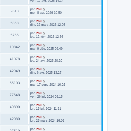
ven. 17 avr. 2026 14:14
par
Phil
2813
mer. 8 avr. 2026 10:50
par
Phil
5868
dim. 22 mars 2026 12:05
par
Phil
5765
jeu. 12 févr. 2026 12:36
par
Phil
10842
mar. 9 déc. 2025 09:49
par
Phil
41078
jeu. 24 avr. 2025 20:10
par
Phil
42949
dim. 6 avr. 2025 13:27
par
Phil
55103
mar. 17 sept. 2024 16:02
par
Phil
77648
ven. 26 juil. 2024 09:15
par
Phil
40890
lun. 15 juil. 2024 11:51
par
Phil
42080
lun. 25 mars 2024 16:03
par
Phil