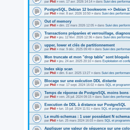
par
Phil
»
ven. 17 avr. 2026 14:14
» dans
Suivi des performa
PostgreSQL, Debian 12 bookworm => Debian 13 T
par
Phil
»
mer. 8 avr. 2026 10:50
» dans
Suivi des performan
Out of memory
par
Phil
»
dim. 22 mars 2026 12:05
» dans
Suivi des perfor
Transactions préparées et verrouillage, diagnos
par
Phil
»
jeu. 12 févr. 2026 12:36
» dans
Suivi des performa
upper, lower et clés de partitionnement
par
Phil
»
mar. 9 déc. 2025 09:49
» dans
Suivi des performa
Mon truncate et mon "drop table" sont bloqués
par
Phil
»
jeu. 24 avr. 2025 20:10
» dans
Exploitation et con
Index skip scan
par
Phil
»
dim. 6 avr. 2025 13:27
» dans
Suivi des performan
Blocage sur une exécution DDL distante
par
Phil
»
mar. 17 sept. 2024 16:02
» dans
SQL et programm
Temps de réponse de PostgreSQL moins bons
par
Phil
»
ven. 26 juil. 2024 09:15
» dans
Suivi des performa
Execution de DDL à distance sur PostgreSQL
par
Phil
»
lun. 15 juil. 2024 11:51
» dans
SQL et programmati
Le multi-schemas : 1 user possédant N schema
par
Phil
»
lun. 25 mars 2024 16:03
» dans
SQL et programma
Appliquer une valeur de séquence sur une colo