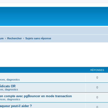
rum
Rechercher
Sujets sans réponse
RÉPONSES
0
nces, diagnostics
édicats OR
0
es, diagnostics
en compte avec pgBouncer en mode transaction
0
nces, diagnostics
aqueur peut-il aider ?
0