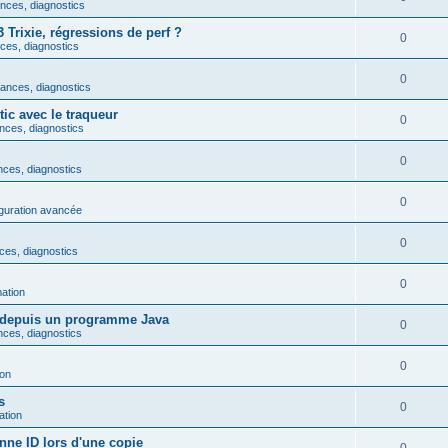
nces, diagnostics
rixie, régressions de perf ?
0
ces, diagnostics
0
mances, diagnostics
tic avec le traqueur
0
nces, diagnostics
0
nces, diagnostics
0
figuration avancée
0
ces, diagnostics
0
ation
 depuis un programme Java
0
nces, diagnostics
0
on
s
0
tion
nne ID lors d'une copie