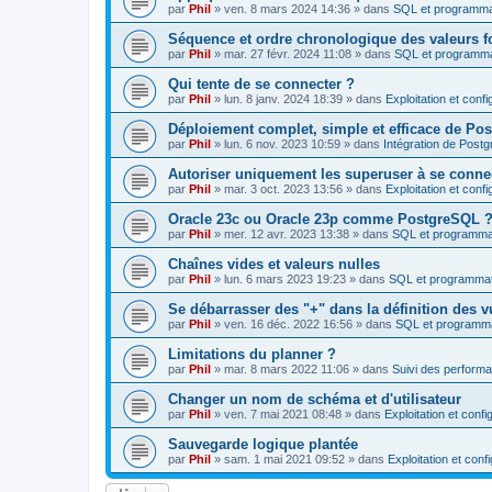
par
Phil
»
ven. 8 mars 2024 14:36
» dans
SQL et programma
Séquence et ordre chronologique des valeurs f
par
Phil
»
mar. 27 févr. 2024 11:08
» dans
SQL et programma
Qui tente de se connecter ?
par
Phil
»
lun. 8 janv. 2024 18:39
» dans
Exploitation et conf
Déploiement complet, simple et efficace de Po
par
Phil
»
lun. 6 nov. 2023 10:59
» dans
Intégration de Post
Autoriser uniquement les superuser à se conne
par
Phil
»
mar. 3 oct. 2023 13:56
» dans
Exploitation et conf
Oracle 23c ou Oracle 23p comme PostgreSQL 
par
Phil
»
mer. 12 avr. 2023 13:38
» dans
SQL et programma
Chaînes vides et valeurs nulles
par
Phil
»
lun. 6 mars 2023 19:23
» dans
SQL et programmat
Se débarrasser des "+" dans la définition des 
par
Phil
»
ven. 16 déc. 2022 16:56
» dans
SQL et programma
Limitations du planner ?
par
Phil
»
mar. 8 mars 2022 11:06
» dans
Suivi des performa
Changer un nom de schéma et d'utilisateur
par
Phil
»
ven. 7 mai 2021 08:48
» dans
Exploitation et conf
Sauvegarde logique plantée
par
Phil
»
sam. 1 mai 2021 09:52
» dans
Exploitation et con