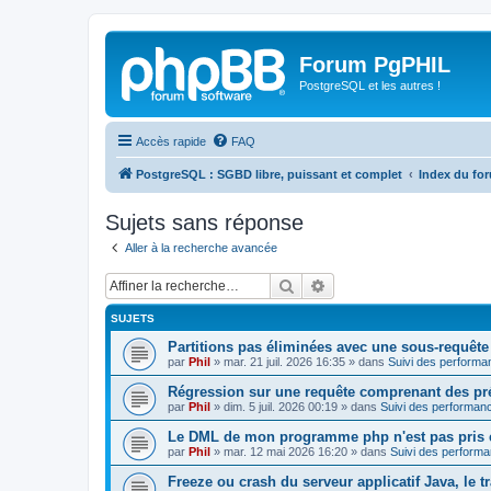
Forum PgPHIL
PostgreSQL et les autres !
Accès rapide
FAQ
PostgreSQL : SGBD libre, puissant et complet
Index du fo
Sujets sans réponse
Aller à la recherche avancée
Rechercher
Recherche avancée
SUJETS
Partitions pas éliminées avec une sous-requête
par
Phil
»
mar. 21 juil. 2026 16:35
» dans
Suivi des performa
Régression sur une requête comprenant des pr
par
Phil
»
dim. 5 juil. 2026 00:19
» dans
Suivi des performanc
Le DML de mon programme php n'est pas pris 
par
Phil
»
mar. 12 mai 2026 16:20
» dans
Suivi des performa
Freeze ou crash du serveur applicatif Java, le tr