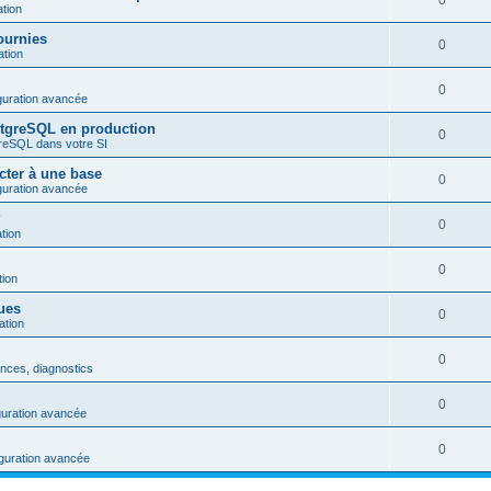
0
tion
ournies
0
tion
0
iguration avancée
stgreSQL en production
0
greSQL dans votre SI
cter à une base
0
iguration avancée
?
0
tion
0
ion
vues
0
tion
0
nces, diagnostics
0
iguration avancée
0
figuration avancée