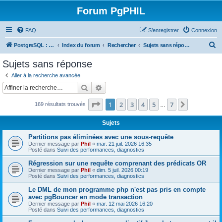
Forum PgPHIL
FAQ
S’enregistrer
Connexion
R
PostgreSQL : SGBD libre, puissant et complet
Index du forum
Rechercher
Sujets sans réponse
e
Sujets sans réponse
c
Aller à la recherche avancée
h
Rechercher
Recherche avancée
e
Page
1
sur
7
1
2
3
4
5
7
Suivante
169 résultats trouvés
r
…
c
Sujets
h
Partitions pas éliminées avec une sous-requête
e
Dernier message par
Phil
«
mar. 21 juil. 2026 16:35
Posté dans
Suivi des performances, diagnostics
r
Régression sur une requête comprenant des prédicats OR
Dernier message par
Phil
«
dim. 5 juil. 2026 00:19
Posté dans
Suivi des performances, diagnostics
Le DML de mon programme php n'est pas pris en compte
avec pgBouncer en mode transaction
Dernier message par
Phil
«
mar. 12 mai 2026 16:20
Posté dans
Suivi des performances, diagnostics