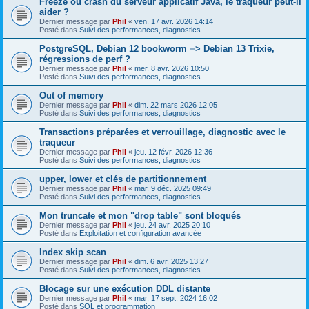
Freeze ou crash du serveur applicatif Java, le traqueur peut-il
aider ?
Dernier message par
Phil
«
ven. 17 avr. 2026 14:14
Posté dans
Suivi des performances, diagnostics
PostgreSQL, Debian 12 bookworm => Debian 13 Trixie,
régressions de perf ?
Dernier message par
Phil
«
mer. 8 avr. 2026 10:50
Posté dans
Suivi des performances, diagnostics
Out of memory
Dernier message par
Phil
«
dim. 22 mars 2026 12:05
Posté dans
Suivi des performances, diagnostics
Transactions préparées et verrouillage, diagnostic avec le
traqueur
Dernier message par
Phil
«
jeu. 12 févr. 2026 12:36
Posté dans
Suivi des performances, diagnostics
upper, lower et clés de partitionnement
Dernier message par
Phil
«
mar. 9 déc. 2025 09:49
Posté dans
Suivi des performances, diagnostics
Mon truncate et mon "drop table" sont bloqués
Dernier message par
Phil
«
jeu. 24 avr. 2025 20:10
Posté dans
Exploitation et configuration avancée
Index skip scan
Dernier message par
Phil
«
dim. 6 avr. 2025 13:27
Posté dans
Suivi des performances, diagnostics
Blocage sur une exécution DDL distante
Dernier message par
Phil
«
mar. 17 sept. 2024 16:02
Posté dans
SQL et programmation