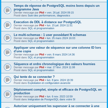
Temps de réponse de PostgreSQL moins bons depuis un
programme Java
Dernier message par
Phil
«
ven. 26 juil. 2024 09:15
Posté dans
Suivi des performances, diagnostics
Execution de DDL à distance sur PostgreSQL
Dernier message par
Phil
«
lun. 15 juil. 2024 11:51
Posté dans
SQL et programmation
Le multi-schemas : 1 user possédant N schemas
Dernier message par
Phil
«
lun. 25 mars 2024 16:03
Posté dans
SQL et programmation
Appliquer une valeur de séquence sur une colonne ID lors
d'une copie
Dernier message par
Phil
«
ven. 8 mars 2024 14:36
Posté dans
SQL et programmation
Séquence et ordre chronologique des valeurs fournies
Dernier message par
Phil
«
mar. 27 févr. 2024 11:08
Posté dans
SQL et programmation
Qui tente de se connecter ?
Dernier message par
Phil
«
lun. 8 janv. 2024 18:39
Posté dans
Exploitation et configuration avancée
Déploiement complet, simple et efficace de PostgreSQL en
production
Dernier message par
Phil
«
lun. 6 nov. 2023 10:59
Posté dans
Intégration de PostgreSQL dans votre SI
Autoriser uniquement les superuser à se connecter à une