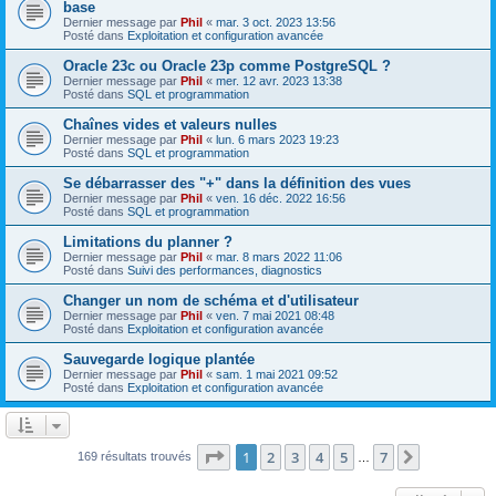
base
Dernier message par
Phil
«
mar. 3 oct. 2023 13:56
Posté dans
Exploitation et configuration avancée
Oracle 23c ou Oracle 23p comme PostgreSQL ?
Dernier message par
Phil
«
mer. 12 avr. 2023 13:38
Posté dans
SQL et programmation
Chaînes vides et valeurs nulles
Dernier message par
Phil
«
lun. 6 mars 2023 19:23
Posté dans
SQL et programmation
Se débarrasser des "+" dans la définition des vues
Dernier message par
Phil
«
ven. 16 déc. 2022 16:56
Posté dans
SQL et programmation
Limitations du planner ?
Dernier message par
Phil
«
mar. 8 mars 2022 11:06
Posté dans
Suivi des performances, diagnostics
Changer un nom de schéma et d'utilisateur
Dernier message par
Phil
«
ven. 7 mai 2021 08:48
Posté dans
Exploitation et configuration avancée
Sauvegarde logique plantée
Dernier message par
Phil
«
sam. 1 mai 2021 09:52
Posté dans
Exploitation et configuration avancée
Page
1
sur
7
1
2
3
4
5
7
Suivante
169 résultats trouvés
…