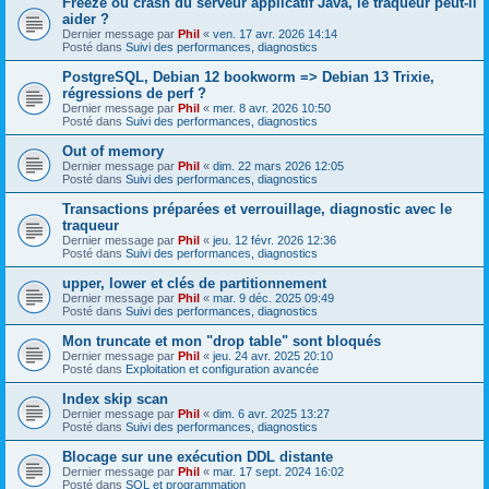
Freeze ou crash du serveur applicatif Java, le traqueur peut-il
aider ?
Dernier message par
Phil
«
ven. 17 avr. 2026 14:14
Posté dans
Suivi des performances, diagnostics
PostgreSQL, Debian 12 bookworm => Debian 13 Trixie,
régressions de perf ?
Dernier message par
Phil
«
mer. 8 avr. 2026 10:50
Posté dans
Suivi des performances, diagnostics
Out of memory
Dernier message par
Phil
«
dim. 22 mars 2026 12:05
Posté dans
Suivi des performances, diagnostics
Transactions préparées et verrouillage, diagnostic avec le
traqueur
Dernier message par
Phil
«
jeu. 12 févr. 2026 12:36
Posté dans
Suivi des performances, diagnostics
upper, lower et clés de partitionnement
Dernier message par
Phil
«
mar. 9 déc. 2025 09:49
Posté dans
Suivi des performances, diagnostics
Mon truncate et mon "drop table" sont bloqués
Dernier message par
Phil
«
jeu. 24 avr. 2025 20:10
Posté dans
Exploitation et configuration avancée
Index skip scan
Dernier message par
Phil
«
dim. 6 avr. 2025 13:27
Posté dans
Suivi des performances, diagnostics
Blocage sur une exécution DDL distante
Dernier message par
Phil
«
mar. 17 sept. 2024 16:02
Posté dans
SQL et programmation