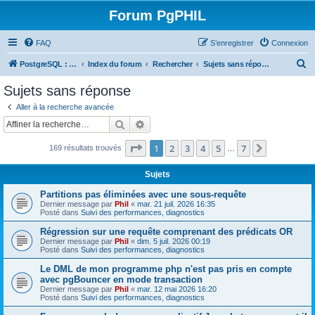
Forum PgPHIL
FAQ
S’enregistrer
Connexion
R
PostgreSQL : SGBD libre, puissant et complet
Index du forum
Rechercher
Sujets sans réponse
e
Sujets sans réponse
c
Aller à la recherche avancée
h
Rechercher
Recherche avancée
e
Page
1
sur
7
1
2
3
4
5
7
Suivante
169 résultats trouvés
r
…
c
Sujets
h
Partitions pas éliminées avec une sous-requête
e
Dernier message par
Phil
«
mar. 21 juil. 2026 16:35
Posté dans
Suivi des performances, diagnostics
r
Régression sur une requête comprenant des prédicats OR
Dernier message par
Phil
«
dim. 5 juil. 2026 00:19
Posté dans
Suivi des performances, diagnostics
Le DML de mon programme php n'est pas pris en compte
avec pgBouncer en mode transaction
Dernier message par
Phil
«
mar. 12 mai 2026 16:20
Posté dans
Suivi des performances, diagnostics