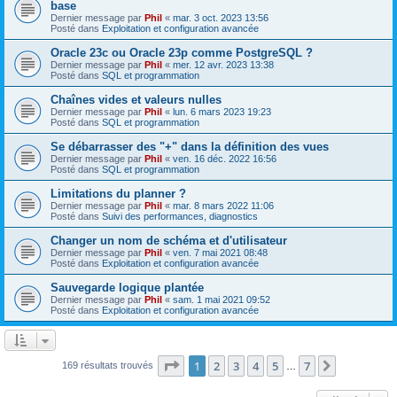
base
Dernier message par
Phil
«
mar. 3 oct. 2023 13:56
Posté dans
Exploitation et configuration avancée
Oracle 23c ou Oracle 23p comme PostgreSQL ?
Dernier message par
Phil
«
mer. 12 avr. 2023 13:38
Posté dans
SQL et programmation
Chaînes vides et valeurs nulles
Dernier message par
Phil
«
lun. 6 mars 2023 19:23
Posté dans
SQL et programmation
Se débarrasser des "+" dans la définition des vues
Dernier message par
Phil
«
ven. 16 déc. 2022 16:56
Posté dans
SQL et programmation
Limitations du planner ?
Dernier message par
Phil
«
mar. 8 mars 2022 11:06
Posté dans
Suivi des performances, diagnostics
Changer un nom de schéma et d'utilisateur
Dernier message par
Phil
«
ven. 7 mai 2021 08:48
Posté dans
Exploitation et configuration avancée
Sauvegarde logique plantée
Dernier message par
Phil
«
sam. 1 mai 2021 09:52
Posté dans
Exploitation et configuration avancée
Page
1
sur
7
1
2
3
4
5
7
Suivante
169 résultats trouvés
…