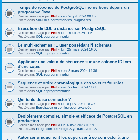
Temps de réponse de PostgreSQL moins bons depuis un
programme Java
Dernier message par
Phil
«
ven. 26 juil. 2024 09:15
Posté dans
Suivi des performances, diagnostics
Execution de DDL à distance sur PostgreSQL
Dernier message par
Phil
«
lun. 15 juil. 2024 11:51
Posté dans
SQL et programmation
Le multi-schemas : 1 user possédant N schemas
Dernier message par
Phil
«
lun. 25 mars 2024 16:03
Posté dans
SQL et programmation
Appliquer une valeur de séquence sur une colonne ID lors
d'une copie
Dernier message par
Phil
«
ven. 8 mars 2024 14:36
Posté dans
SQL et programmation
Séquence et ordre chronologique des valeurs fournies
Dernier message par
Phil
«
mar. 27 févr. 2024 11:08
Posté dans
SQL et programmation
Qui tente de se connecter ?
Dernier message par
Phil
«
lun. 8 janv. 2024 18:39
Posté dans
Exploitation et configuration avancée
Déploiement complet, simple et efficace de PostgreSQL en
production
Dernier message par
Phil
«
lun. 6 nov. 2023 10:59
Posté dans
Intégration de PostgreSQL dans votre SI
Autoriser uniquement les superuser à se connecter à une