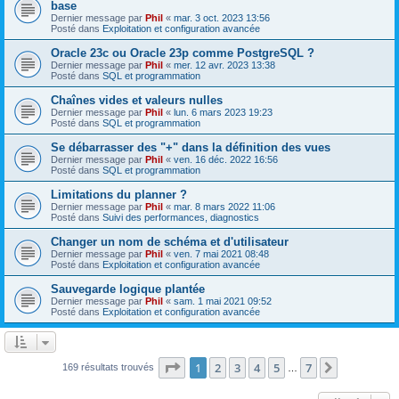
base
Dernier message par
Phil
«
mar. 3 oct. 2023 13:56
Posté dans
Exploitation et configuration avancée
Oracle 23c ou Oracle 23p comme PostgreSQL ?
Dernier message par
Phil
«
mer. 12 avr. 2023 13:38
Posté dans
SQL et programmation
Chaînes vides et valeurs nulles
Dernier message par
Phil
«
lun. 6 mars 2023 19:23
Posté dans
SQL et programmation
Se débarrasser des "+" dans la définition des vues
Dernier message par
Phil
«
ven. 16 déc. 2022 16:56
Posté dans
SQL et programmation
Limitations du planner ?
Dernier message par
Phil
«
mar. 8 mars 2022 11:06
Posté dans
Suivi des performances, diagnostics
Changer un nom de schéma et d'utilisateur
Dernier message par
Phil
«
ven. 7 mai 2021 08:48
Posté dans
Exploitation et configuration avancée
Sauvegarde logique plantée
Dernier message par
Phil
«
sam. 1 mai 2021 09:52
Posté dans
Exploitation et configuration avancée
Page
1
sur
7
1
2
3
4
5
7
Suivante
169 résultats trouvés
…