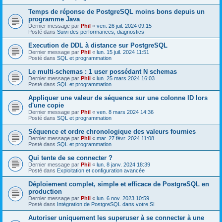
Temps de réponse de PostgreSQL moins bons depuis un
programme Java
Dernier message par
Phil
«
ven. 26 juil. 2024 09:15
Posté dans
Suivi des performances, diagnostics
Execution de DDL à distance sur PostgreSQL
Dernier message par
Phil
«
lun. 15 juil. 2024 11:51
Posté dans
SQL et programmation
Le multi-schemas : 1 user possédant N schemas
Dernier message par
Phil
«
lun. 25 mars 2024 16:03
Posté dans
SQL et programmation
Appliquer une valeur de séquence sur une colonne ID lors
d'une copie
Dernier message par
Phil
«
ven. 8 mars 2024 14:36
Posté dans
SQL et programmation
Séquence et ordre chronologique des valeurs fournies
Dernier message par
Phil
«
mar. 27 févr. 2024 11:08
Posté dans
SQL et programmation
Qui tente de se connecter ?
Dernier message par
Phil
«
lun. 8 janv. 2024 18:39
Posté dans
Exploitation et configuration avancée
Déploiement complet, simple et efficace de PostgreSQL en
production
Dernier message par
Phil
«
lun. 6 nov. 2023 10:59
Posté dans
Intégration de PostgreSQL dans votre SI
Autoriser uniquement les superuser à se connecter à une