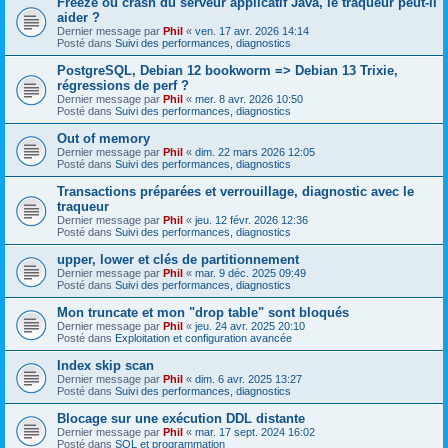
Freeze ou crash du serveur applicatif Java, le traqueur peut-il
aider ?
Dernier message par
Phil
«
ven. 17 avr. 2026 14:14
Posté dans
Suivi des performances, diagnostics
PostgreSQL, Debian 12 bookworm => Debian 13 Trixie,
régressions de perf ?
Dernier message par
Phil
«
mer. 8 avr. 2026 10:50
Posté dans
Suivi des performances, diagnostics
Out of memory
Dernier message par
Phil
«
dim. 22 mars 2026 12:05
Posté dans
Suivi des performances, diagnostics
Transactions préparées et verrouillage, diagnostic avec le
traqueur
Dernier message par
Phil
«
jeu. 12 févr. 2026 12:36
Posté dans
Suivi des performances, diagnostics
upper, lower et clés de partitionnement
Dernier message par
Phil
«
mar. 9 déc. 2025 09:49
Posté dans
Suivi des performances, diagnostics
Mon truncate et mon "drop table" sont bloqués
Dernier message par
Phil
«
jeu. 24 avr. 2025 20:10
Posté dans
Exploitation et configuration avancée
Index skip scan
Dernier message par
Phil
«
dim. 6 avr. 2025 13:27
Posté dans
Suivi des performances, diagnostics
Blocage sur une exécution DDL distante
Dernier message par
Phil
«
mar. 17 sept. 2024 16:02
Posté dans
SQL et programmation