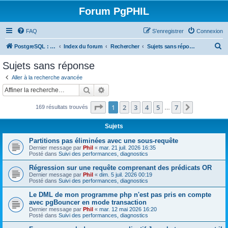
Forum PgPHIL
FAQ
S’enregistrer
Connexion
R
PostgreSQL : SGBD libre, puissant et complet
Index du forum
Rechercher
Sujets sans réponse
e
Sujets sans réponse
c
Aller à la recherche avancée
h
Rechercher
Recherche avancée
e
Page
1
sur
7
1
2
3
4
5
7
Suivante
169 résultats trouvés
r
…
c
Sujets
h
Partitions pas éliminées avec une sous-requête
e
Dernier message par
Phil
«
mar. 21 juil. 2026 16:35
Posté dans
Suivi des performances, diagnostics
r
Régression sur une requête comprenant des prédicats OR
Dernier message par
Phil
«
dim. 5 juil. 2026 00:19
Posté dans
Suivi des performances, diagnostics
Le DML de mon programme php n'est pas pris en compte
avec pgBouncer en mode transaction
Dernier message par
Phil
«
mar. 12 mai 2026 16:20
Posté dans
Suivi des performances, diagnostics