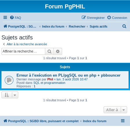
Forum PgPHIL
FAQ
S’enregistrer
Connexion
R
PostgreSQL : SGBD libre, puissant et complet
Index du forum
Rechercher
Sujets actifs
e
Sujets actifs
c
Aller à la recherche avancée
h
Rechercher
Recherche avancée
e
1 résultat trouvé • Page
1
sur
1
r
Sujets
c
Erreur à l'exécution en PL/pgSQL ou en php + pbbouncer
h
Dernier message par
Phil
«
lun. 3 août 2026 10:47
e
Posté dans
SQL et programmation
Réponses :
1
r
1 résultat trouvé • Page
1
sur
1
Aller à
PostgreSQL : SGBD libre, puissant et complet
Index du forum