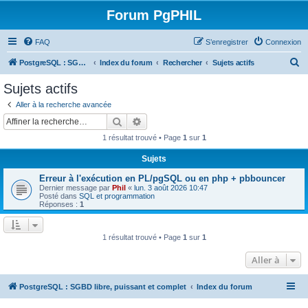
Forum PgPHIL
FAQ
S’enregistrer
Connexion
R
PostgreSQL : SGBD libre, puissant et complet
Index du forum
Rechercher
Sujets actifs
e
Sujets actifs
c
Aller à la recherche avancée
h
Rechercher
Recherche avancée
e
1 résultat trouvé • Page
1
sur
1
r
Sujets
c
Erreur à l'exécution en PL/pgSQL ou en php + pbbouncer
h
Dernier message par
Phil
«
lun. 3 août 2026 10:47
e
Posté dans
SQL et programmation
Réponses :
1
r
1 résultat trouvé • Page
1
sur
1
Aller à
PostgreSQL : SGBD libre, puissant et complet
Index du forum