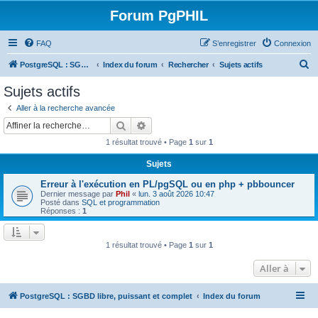
Forum PgPHIL
FAQ
S’enregistrer
Connexion
R
PostgreSQL : SGBD libre, puissant et complet
Index du forum
Rechercher
Sujets actifs
e
Sujets actifs
c
Aller à la recherche avancée
h
Rechercher
Recherche avancée
e
1 résultat trouvé • Page
1
sur
1
r
Sujets
c
Erreur à l'exécution en PL/pgSQL ou en php + pbbouncer
h
Dernier message par
Phil
«
lun. 3 août 2026 10:47
e
Posté dans
SQL et programmation
Réponses :
1
r
1 résultat trouvé • Page
1
sur
1
Aller à
PostgreSQL : SGBD libre, puissant et complet
Index du forum