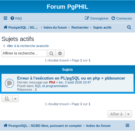
Forum PgPHIL
FAQ
S’enregistrer
Connexion
R
PostgreSQL : SGBD libre, puissant et complet
Index du forum
Rechercher
Sujets actifs
e
Sujets actifs
c
Aller à la recherche avancée
h
Rechercher
Recherche avancée
e
1 résultat trouvé • Page
1
sur
1
r
Sujets
c
Erreur à l'exécution en PL/pgSQL ou en php + pbbouncer
h
Dernier message par
Phil
«
lun. 3 août 2026 10:47
e
Posté dans
SQL et programmation
Réponses :
1
r
1 résultat trouvé • Page
1
sur
1
Aller à
PostgreSQL : SGBD libre, puissant et complet
Index du forum