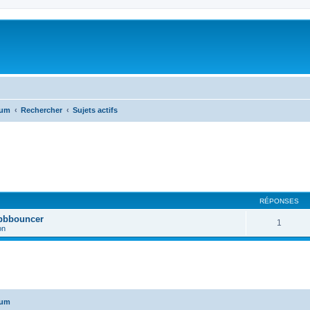
rum
Rechercher
Sujets actifs
RÉPONSES
 pbbouncer
1
on
rum