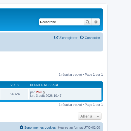
Rechercher
Recherche avancé
S’enregistrer
Connexion
1 résultat trouvé • Page
1
sur
1
VUES
DERNIER MESSAGE
par
Phil
54324
lun. 3 août 2026 10:47
1 résultat trouvé • Page
1
sur
1
Aller à
Supprimer les cookies
Heures au format
UTC+02:00