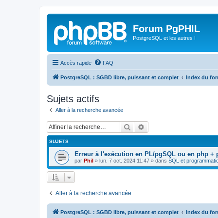
Forum PgPHIL
PostgreSQL et les autres !
Accès rapide
FAQ
PostgreSQL : SGBD libre, puissant et complet
Index du fo
Sujets actifs
Aller à la recherche avancée
Rechercher
Recherche avancée
SUJETS
Erreur à l'exécution en PL/pgSQL ou en php +
par
Phil
»
lun. 7 oct. 2024 11:47
» dans
SQL et programmati
Aller à la recherche avancée
PostgreSQL : SGBD libre, puissant et complet
Index du fo