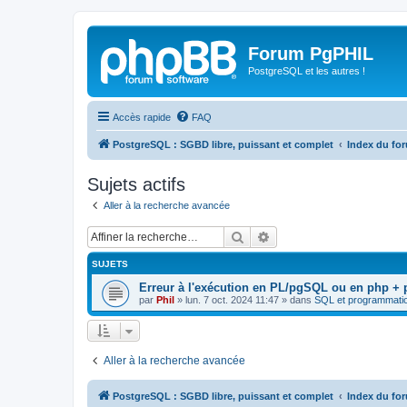
Forum PgPHIL
PostgreSQL et les autres !
Accès rapide
FAQ
PostgreSQL : SGBD libre, puissant et complet
Index du fo
Sujets actifs
Aller à la recherche avancée
Rechercher
Recherche avancée
SUJETS
Erreur à l'exécution en PL/pgSQL ou en php +
par
Phil
»
lun. 7 oct. 2024 11:47
» dans
SQL et programmati
Aller à la recherche avancée
PostgreSQL : SGBD libre, puissant et complet
Index du fo