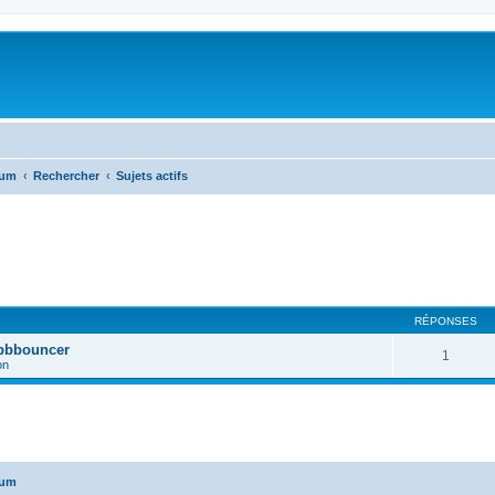
rum
Rechercher
Sujets actifs
RÉPONSES
 pbbouncer
1
on
rum