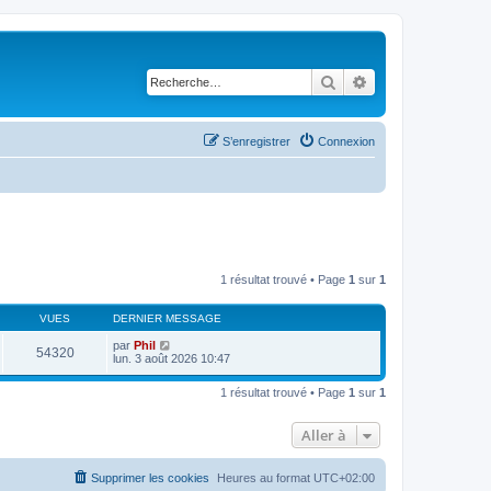
Rechercher
Recherche avancé
S’enregistrer
Connexion
1 résultat trouvé • Page
1
sur
1
VUES
DERNIER MESSAGE
par
Phil
54320
lun. 3 août 2026 10:47
1 résultat trouvé • Page
1
sur
1
Aller à
Supprimer les cookies
Heures au format
UTC+02:00