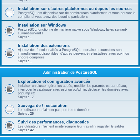
Sujets :
7
Installation sur d'autres plateformes ou depuis les sources
PostgreSQL est disponible sur de nombreuses plateformes et vous pouvez le
compiler si vous avez des besoins particuliers
Installation sur Windows
PostgreSQL fonctionne de manière native sous Windows, faites suivant-
suivant-suivant !
Sujets :
1
Installation des extensions
Ajoutez des fonctionnalités à PostgreSQL : certaines extensions sont
immédiatement disponibles, d'autres peuvent être installées avec pgxn ou
encore compilées
Sujets :
1
Administration de PostgreSQL
Exploitation et configuration avancée
Initialiser un cluster, gérer les accès, modifier les paramètres par défaut,
interroger le catalogue avec psql ou pgAdmin, déplacer les données avec
pgdump etc.
Sujets :
17
Sauvegarde / restauration
Les utilisateurs n'aiment pas perdre de données
Sujets :
25
Suivi des performances, diagnostics
Les utilisateurs n'aiment ni interrompre leur travail ni regarder le sablier
Sujets :
42