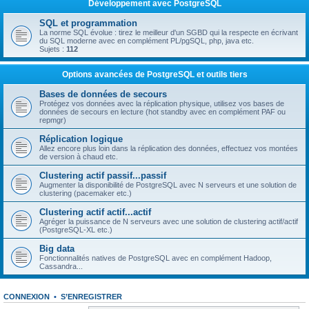
Développement avec PostgreSQL
SQL et programmation
La norme SQL évolue : tirez le meilleur d'un SGBD qui la respecte en écrivant
du SQL moderne avec en complément PL/pgSQL, php, java etc.
Sujets :
112
Options avancées de PostgreSQL et outils tiers
Bases de données de secours
Protégez vos données avec la réplication physique, utilisez vos bases de
données de secours en lecture (hot standby avec en complément PAF ou
repmgr)
Réplication logique
Allez encore plus loin dans la réplication des données, effectuez vos montées
de version à chaud etc.
Clustering actif passif...passif
Augmenter la disponibilité de PostgreSQL avec N serveurs et une solution de
clustering (pacemaker etc.)
Clustering actif actif...actif
Agréger la puissance de N serveurs avec une solution de clustering actif/actif
(PostgreSQL-XL etc.)
Big data
Fonctionnalités natives de PostgreSQL avec en complément Hadoop,
Cassandra...
CONNEXION
•
S’ENREGISTRER