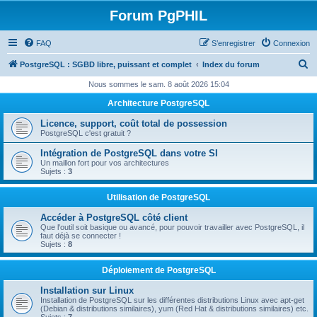
Forum PgPHIL
FAQ
S’enregistrer
Connexion
R
PostgreSQL : SGBD libre, puissant et complet
Index du forum
e
Nous sommes le sam. 8 août 2026 15:04
c
Architecture PostgreSQL
h
Licence, support, coût total de possession
e
PostgreSQL c'est gratuit ?
r
Intégration de PostgreSQL dans votre SI
Un maillon fort pour vos architectures
c
Sujets :
3
h
Utilisation de PostgreSQL
e
Accéder à PostgreSQL côté client
r
Que l'outil soit basique ou avancé, pour pouvoir travailler avec PostgreSQL, il
faut déjà se connecter !
Sujets :
8
Déploiement de PostgreSQL
Installation sur Linux
Installation de PostgreSQL sur les différentes distributions Linux avec apt-get
(Debian & distributions similaires), yum (Red Hat & distributions similaires) etc.