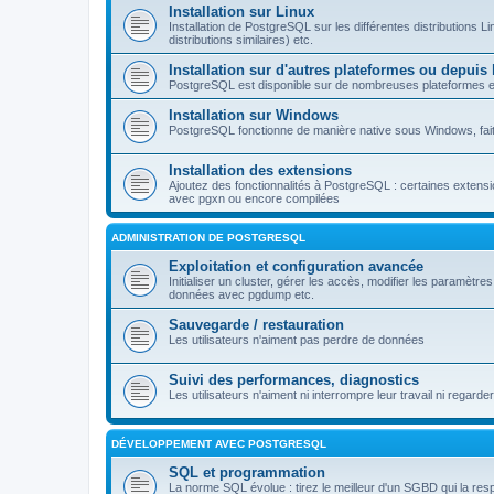
Installation sur Linux
Installation de PostgreSQL sur les différentes distributions L
distributions similaires) etc.
Installation sur d'autres plateformes ou depuis
PostgreSQL est disponible sur de nombreuses plateformes et
Installation sur Windows
PostgreSQL fonctionne de manière native sous Windows, faite
Installation des extensions
Ajoutez des fonctionnalités à PostgreSQL : certaines extensi
avec pgxn ou encore compilées
ADMINISTRATION DE POSTGRESQL
Exploitation et configuration avancée
Initialiser un cluster, gérer les accès, modifier les paramètr
données avec pgdump etc.
Sauvegarde / restauration
Les utilisateurs n'aiment pas perdre de données
Suivi des performances, diagnostics
Les utilisateurs n'aiment ni interrompre leur travail ni regarder
DÉVELOPPEMENT AVEC POSTGRESQL
SQL et programmation
La norme SQL évolue : tirez le meilleur d'un SGBD qui la 