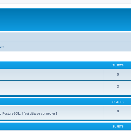
rum
SUJETS
0
3
SUJETS
8
ec PostgreSQL, il faut déjà se connecter !
SUJETS