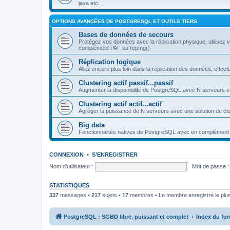
java etc.
OPTIONS AVANCÉES DE POSTGRESQL ET OUTILS TIERS
Bases de données de secours
Protégez vos données avec la réplication physique, utilisez
complément PAF ou repmgr)
Réplication logique
Allez encore plus loin dans la réplication des données, effe
Clustering actif passif...passif
Augmenter la disponibilité de PostgreSQL avec N serveurs et
Clustering actif actif...actif
Agréger la puissance de N serveurs avec une solution de clus
Big data
Fonctionnalités natives de PostgreSQL avec en complément
CONNEXION
•
S’ENREGISTRER
Nom d’utilisateur :
Mot de passe :
STATISTIQUES
337
messages •
217
sujets •
17
membres • Le membre enregistré le plus
PostgreSQL : SGBD libre, puissant et complet
Index du fo