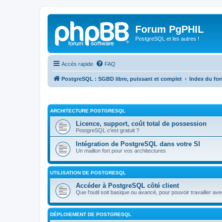
Forum PgPHIL
PostgreSQL et les autres !
Accès rapide
FAQ
PostgreSQL : SGBD libre, puissant et complet
Index du fo
ARCHITECTURE POSTGRESQL
Licence, support, coût total de possession
PostgreSQL c'est gratuit ?
Intégration de PostgreSQL dans votre SI
Un maillon fort pour vos architectures
UTILISATION DE POSTGRESQL
Accéder à PostgreSQL côté client
Que l'outil soit basique ou avancé, pour pouvoir travailler av
DÉPLOIEMENT DE POSTGRESQL