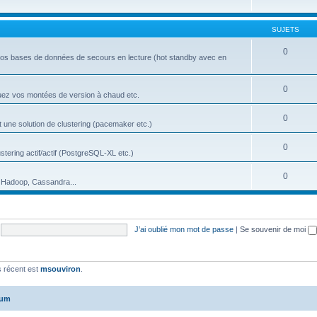
SUJETS
0
 vos bases de données de secours en lecture (hot standby avec en
0
ctuez vos montées de version à chaud etc.
0
 une solution de clustering (pacemaker etc.)
0
tering actif/actif (PostgreSQL-XL etc.)
0
 Hadoop, Cassandra...
J’ai oublié mon mot de passe
|
Se souvenir de moi
 récent est
msouviron
.
rum