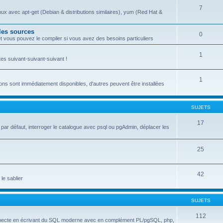
7
inux avec apt-get (Debian & distributions similaires), yum (Red Hat &
 les sources
0
 vous pouvez le compiler si vous avez des besoins particuliers
1
s suivant-suivant-suivant !
1
ons sont immédiatement disponibles, d'autres peuvent être installées
SUJETS
17
es par défaut, interroger le catalogue avec psql ou pgAdmin, déplacer les
25
42
 le sablier
SUJETS
112
respecte en écrivant du SQL moderne avec en complément PL/pgSQL, php,