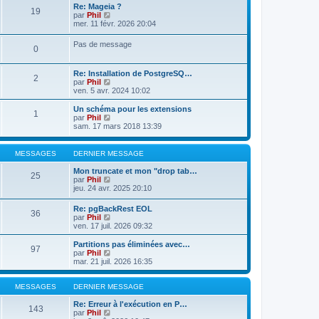
m
d
Re: Mageia ?
19
e
e
V
par
Phil
s
r
o
mer. 11 févr. 2026 20:04
s
n
i
a
i
r
Pas de message
0
g
e
l
e
r
e
m
d
Re: Installation de PostgreSQ…
e
e
2
V
par
Phil
s
r
o
ven. 5 avr. 2024 10:02
s
n
i
a
i
r
g
e
Un schéma pour les extensions
1
l
e
r
V
par
Phil
e
m
o
sam. 17 mars 2018 13:39
d
e
i
e
s
r
r
s
l
MESSAGES
DERNIER MESSAGE
n
a
e
i
g
d
Mon truncate et mon "drop tab…
25
e
e
e
V
par
Phil
r
r
o
jeu. 24 avr. 2025 20:10
m
n
i
e
i
r
Re: pgBackRest EOL
s
e
36
l
V
par
Phil
s
r
e
o
ven. 17 juil. 2026 09:32
a
m
d
i
g
e
e
r
e
Partitions pas éliminées avec…
s
r
97
l
V
par
Phil
s
n
e
o
mar. 21 juil. 2026 16:35
a
i
d
i
g
e
e
r
e
r
r
l
MESSAGES
DERNIER MESSAGE
m
n
e
e
i
d
Re: Erreur à l'exécution en P…
s
143
e
e
V
par
Phil
s