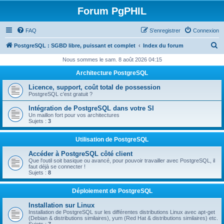
Forum PgPHIL
FAQ
S’enregistrer
Connexion
R
PostgreSQL : SGBD libre, puissant et complet
Index du forum
e
Nous sommes le sam. 8 août 2026 04:15
c
Architecture PostgreSQL
h
Licence, support, coût total de possession
e
PostgreSQL c'est gratuit ?
r
Intégration de PostgreSQL dans votre SI
Un maillon fort pour vos architectures
c
Sujets :
3
h
Utilisation de PostgreSQL
e
Accéder à PostgreSQL côté client
r
Que l'outil soit basique ou avancé, pour pouvoir travailler avec PostgreSQL, il
faut déjà se connecter !
Sujets :
8
Déploiement de PostgreSQL
Installation sur Linux
Installation de PostgreSQL sur les différentes distributions Linux avec apt-get
(Debian & distributions similaires), yum (Red Hat & distributions similaires) etc.