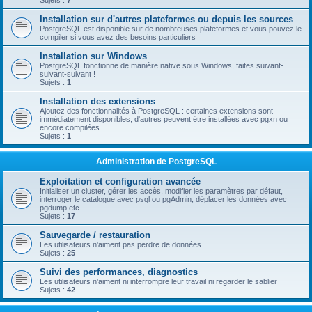
Sujets :
7
Installation sur d'autres plateformes ou depuis les sources
PostgreSQL est disponible sur de nombreuses plateformes et vous pouvez le
compiler si vous avez des besoins particuliers
Installation sur Windows
PostgreSQL fonctionne de manière native sous Windows, faites suivant-
suivant-suivant !
Sujets :
1
Installation des extensions
Ajoutez des fonctionnalités à PostgreSQL : certaines extensions sont
immédiatement disponibles, d'autres peuvent être installées avec pgxn ou
encore compilées
Sujets :
1
Administration de PostgreSQL
Exploitation et configuration avancée
Initialiser un cluster, gérer les accès, modifier les paramètres par défaut,
interroger le catalogue avec psql ou pgAdmin, déplacer les données avec
pgdump etc.
Sujets :
17
Sauvegarde / restauration
Les utilisateurs n'aiment pas perdre de données
Sujets :
25
Suivi des performances, diagnostics
Les utilisateurs n'aiment ni interrompre leur travail ni regarder le sablier
Sujets :
42