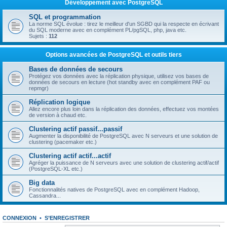
Développement avec PostgreSQL
SQL et programmation
La norme SQL évolue : tirez le meilleur d'un SGBD qui la respecte en écrivant
du SQL moderne avec en complément PL/pgSQL, php, java etc.
Sujets :
112
Options avancées de PostgreSQL et outils tiers
Bases de données de secours
Protégez vos données avec la réplication physique, utilisez vos bases de
données de secours en lecture (hot standby avec en complément PAF ou
repmgr)
Réplication logique
Allez encore plus loin dans la réplication des données, effectuez vos montées
de version à chaud etc.
Clustering actif passif...passif
Augmenter la disponibilité de PostgreSQL avec N serveurs et une solution de
clustering (pacemaker etc.)
Clustering actif actif...actif
Agréger la puissance de N serveurs avec une solution de clustering actif/actif
(PostgreSQL-XL etc.)
Big data
Fonctionnalités natives de PostgreSQL avec en complément Hadoop,
Cassandra...
CONNEXION
•
S’ENREGISTRER