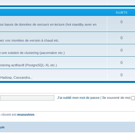
SUJETS
0
 vos bases de données de secours en lecture (hot standby avec en
0
ctuez vos montées de version à chaud etc.
0
 une solution de clustering (pacemaker etc.)
0
tering actif/actif (PostgreSQL-XL etc.)
0
 Hadoop, Cassandra...
J’ai oublié mon mot de passe
|
Se souvenir de moi
 récent est
msouviron
.
rum