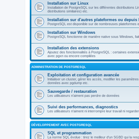
Installation sur Linux
Installation de PostgreSQL sur les différentes distributions L
distributions similaires) etc.
Installation sur d'autres plateformes ou depuis
PostgreSQL est disponible sur de nombreuses plateformes et
Installation sur Windows
PostgreSQL fonctionne de manière native sous Windows, faite
Installation des extensions
Ajoutez des fonctionnalités à PostgreSQL : certaines extensi
avec pgxn ou encore compilées
ADMINISTRATION DE POSTGRESQL
Exploitation et configuration avancée
Initialiser un cluster, gérer les accès, modifier les paramètr
données avec pgdump etc.
Sauvegarde / restauration
Les utilisateurs n'aiment pas perdre de données
Suivi des performances, diagnostics
Les utilisateurs n'aiment ni interrompre leur travail ni regarder
DÉVELOPPEMENT AVEC POSTGRESQL
SQL et programmation
La norme SQL évolue : tirez le meilleur d'un SGBD qui la 