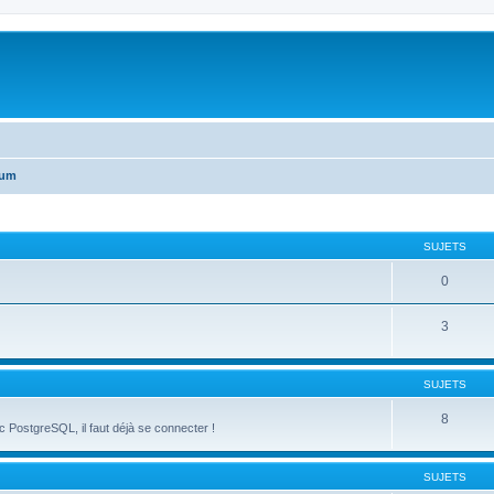
rum
SUJETS
0
3
SUJETS
8
ec PostgreSQL, il faut déjà se connecter !
SUJETS