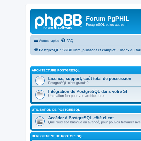
Forum PgPHIL
PostgreSQL et les autres !
Accès rapide
FAQ
PostgreSQL : SGBD libre, puissant et complet
Index du fo
ARCHITECTURE POSTGRESQL
Licence, support, coût total de possession
PostgreSQL c'est gratuit ?
Intégration de PostgreSQL dans votre SI
Un maillon fort pour vos architectures
UTILISATION DE POSTGRESQL
Accéder à PostgreSQL côté client
Que l'outil soit basique ou avancé, pour pouvoir travailler av
DÉPLOIEMENT DE POSTGRESQL