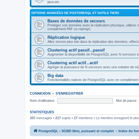
java etc.
OPTIONS AVANCÉES DE POSTGRESQL ET OUTILS TIERS
Bases de données de secours
Protégez vos données avec la réplication physique, utilisez
complément PAF ou repmgr)
Réplication logique
Allez encore plus loin dans la réplication des données, effe
Clustering actif passif...passif
Augmenter la disponibilité de PostgreSQL avec N serveurs et
Clustering actif actif...actif
Agréger la puissance de N serveurs avec une solution de clus
Big data
Fonctionnalités natives de PostgreSQL avec en complément
CONNEXION
•
S’ENREGISTRER
Nom d’utilisateur :
Mot de passe :
STATISTIQUES
337
messages •
217
sujets •
17
membres • Le membre enregistré le plus
PostgreSQL : SGBD libre, puissant et complet
Index du fo