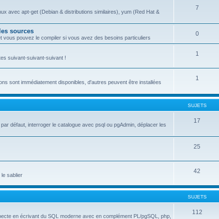
7
inux avec apt-get (Debian & distributions similaires), yum (Red Hat &
 les sources
0
 vous pouvez le compiler si vous avez des besoins particuliers
1
s suivant-suivant-suivant !
1
ons sont immédiatement disponibles, d'autres peuvent être installées
SUJETS
17
es par défaut, interroger le catalogue avec psql ou pgAdmin, déplacer les
25
42
 le sablier
SUJETS
112
respecte en écrivant du SQL moderne avec en complément PL/pgSQL, php,