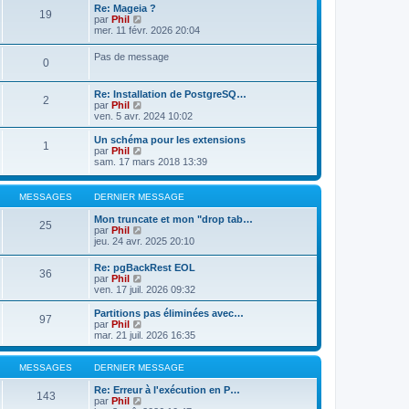
m
d
Re: Mageia ?
19
e
e
V
par
Phil
s
r
o
mer. 11 févr. 2026 20:04
s
n
i
a
i
r
Pas de message
0
g
e
l
e
r
e
m
d
Re: Installation de PostgreSQ…
e
e
2
V
par
Phil
s
r
o
ven. 5 avr. 2024 10:02
s
n
i
a
i
r
g
e
Un schéma pour les extensions
1
l
e
r
V
par
Phil
e
m
o
sam. 17 mars 2018 13:39
d
e
i
e
s
r
r
s
l
MESSAGES
DERNIER MESSAGE
n
a
e
i
g
d
Mon truncate et mon "drop tab…
25
e
e
e
V
par
Phil
r
r
o
jeu. 24 avr. 2025 20:10
m
n
i
e
i
r
Re: pgBackRest EOL
s
e
36
l
V
par
Phil
s
r
e
o
ven. 17 juil. 2026 09:32
a
m
d
i
g
e
e
r
e
Partitions pas éliminées avec…
s
r
97
l
V
par
Phil
s
n
e
o
mar. 21 juil. 2026 16:35
a
i
d
i
g
e
e
r
e
r
r
l
MESSAGES
DERNIER MESSAGE
m
n
e
e
i
d
Re: Erreur à l'exécution en P…
s
143
e
e
V
par
Phil
s